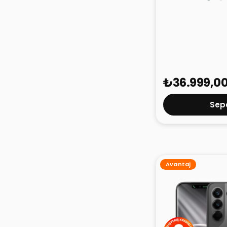
TECNO Camon 5
256GB
₺36.999,0
Sepe
Avantaj