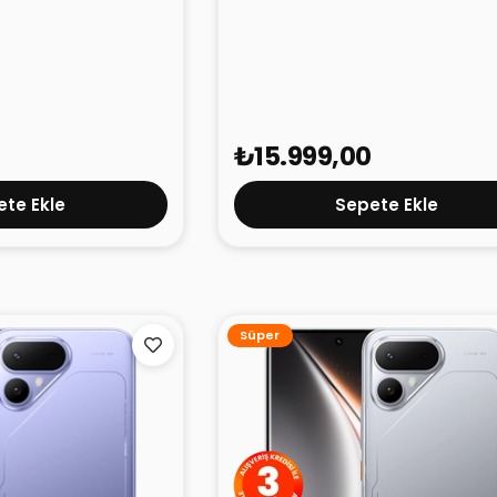
 5G Mavi 6GB
TECNO Spark 40 5G Yeşil 6GB
128GB
₺15.999,00
te Ekle
Sepete Ekle
Süper