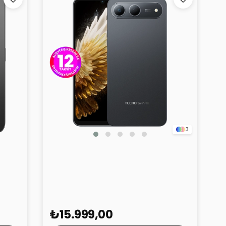
3
TECNO Spark 40 5G Siyah 6GB
128GB
₺15.999,00