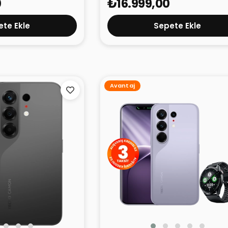
0
₺16.999,00
te Ekle
Sepete Ekle
Avantaj