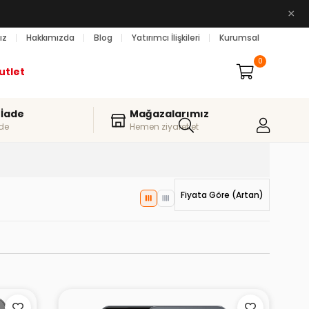
×
ız
Hakkımızda
Blog
Yatırımcı İlişkileri
Kurumsal
0
utlet
 İade
Mağazalarımız
de
Hemen ziyaret et
Fiyata Göre (Artan)