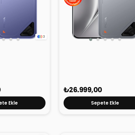
3
ve 2 5G Mor 8GB
Tecno Pova Curve 2 5G Silver
128GB
0
₺26.999,00
te Ekle
Sepete Ekle