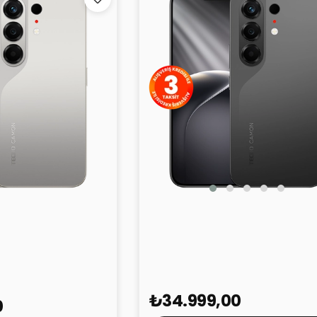
TECNO Camon 50 Siyah 8GB
0 Titanyum 8GB
256GB
₺34.999,00
0