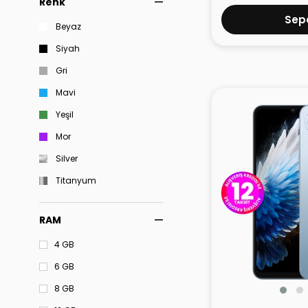
Renk
Sepe
Beyaz
Siyah
Gri
Mavi
Yeşil
Mor
Silver
Titanyum
RAM
4 GB
6 GB
8 GB