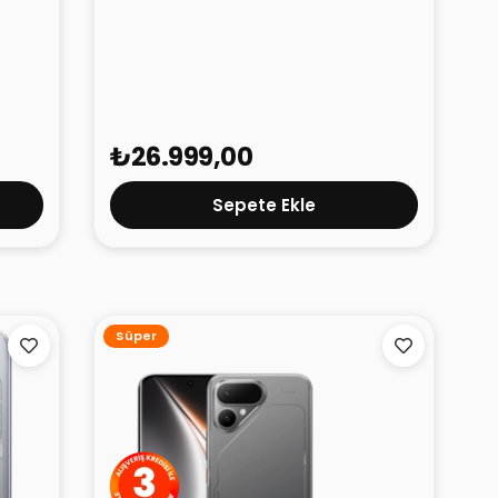
Tecno Pova Curve 2 5G Titanyum
8GB 128GB
₺26.999,00
Sepete Ekle
Süper