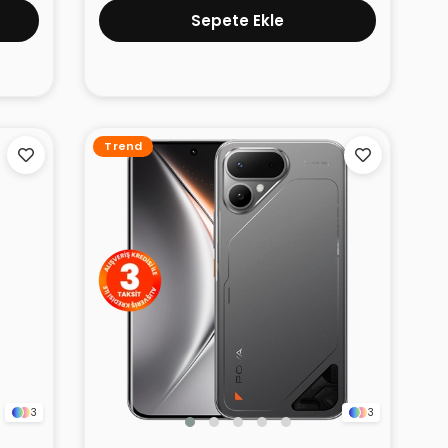
Sepete Ekle
Trend
3
3