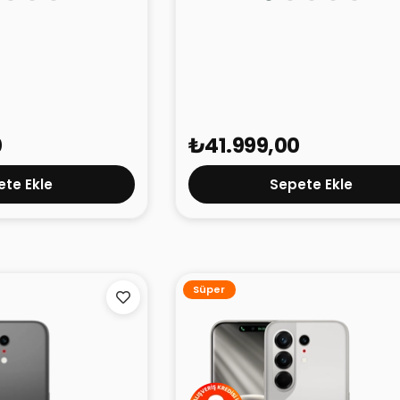
0 Siyah 12GB
TECNO Camon 50 Ultra 5G Mo
8GB 256GB
0
₺41.999,00
te Ekle
Sepete Ekle
Süper