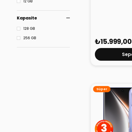
12 GB
TECNO Spark 40
128GB
Kapasite
128 GB
256 GB
₺15.999,00
Sepe
Süper