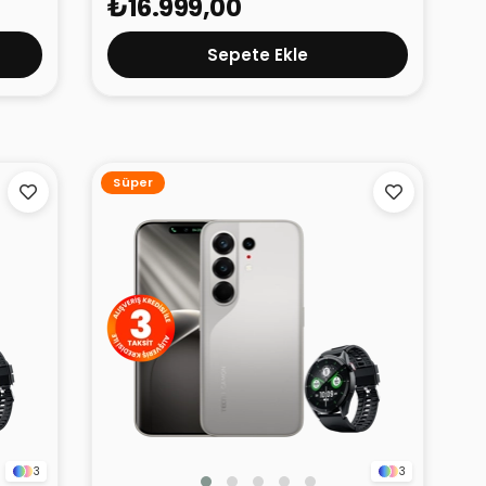
₺16.999,00
Sepete Ekle
Süper
3
3