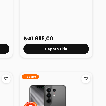
r
TECNO Camon 50 Ultra 5G
Titanyum 8GB 256GB
₺41.999,00
Sepete Ekle
Popüler