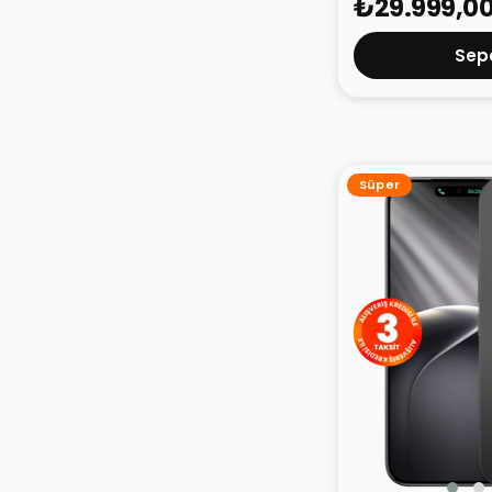
₺29.999,0
Sepe
Süper