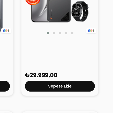
3
3
 8GB
Tecno Pova Curve 2 5G Titanyum
8GB 256GB
₺29.999,00
Sepete Ekle