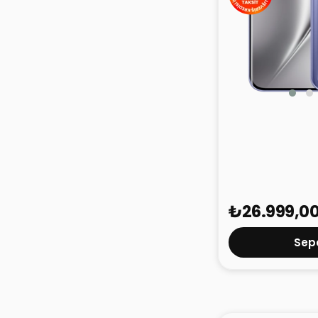
Tecno Pova Cur
128GB
₺26.999,0
Sepe