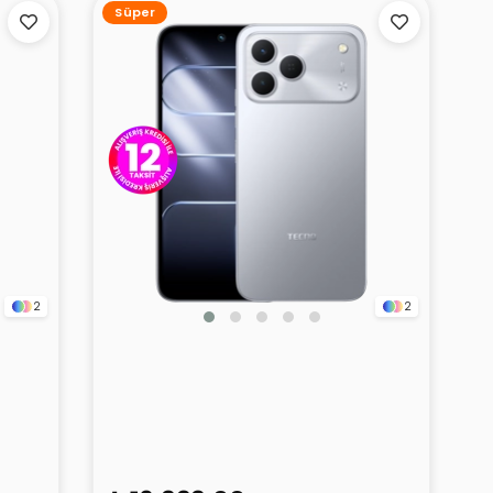
Süper
2
2
28GB
TECNO Spark 50 Titanyum 6GB
128GB