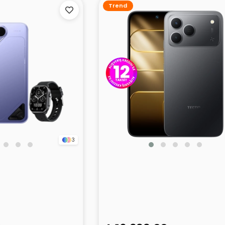
Trend
3
ve 2 5G Mor 8GB
TECNO Spark 50 Siyah 6GB 1