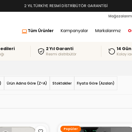
TAKSIT İMKANLARI, ALIŞVERIŞ KREDILERI
Mağazalarım
Tüm Ürünler
Kampanyalar
Markalarımız
O
redileri
2 Yıl Garanti
14 Gün
ığı
Resmi distribütör
Kolay ia
)
Ürün Adına Göre (Z<A)
Stoktakiler
Fiyata Göre (Azalan)
Popüler