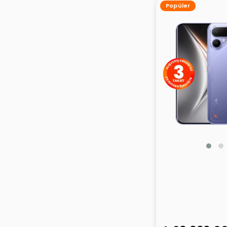
Popüler
Tecno Pova Cur
256GB