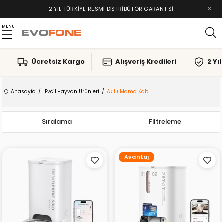
×
2 YIL TÜRKIYE RESMI DISTRIBÜTÖR GARANTISI
MENU
Ücretsiz Kargo
Alışveriş Kredileri
2 Yı
Anasayfa
Evcil Hayvan Ürünleri
Akıllı Mama Kabı
Sıralama
Filtreleme
Avantaj