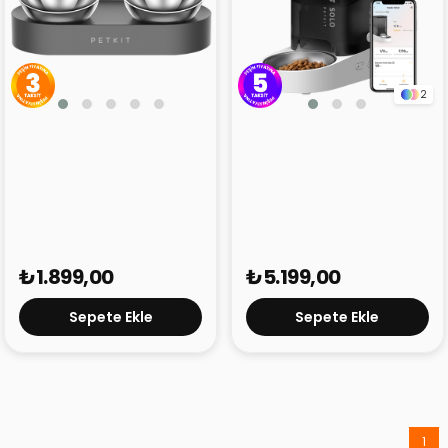
2
Petkit Nano Mama
Petkit Fresh Element
Kasesi
Solo Akıllı Besleme
Ünitesi Gri
₺1.899,00
₺5.199,00
Sepete Ekle
Sepete Ekle
1