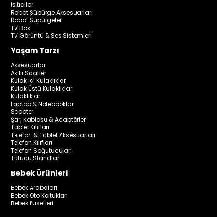
Isıtıcılar
Robot Süpürge Aksesuarları
Robot Süpürgeler
TV Box
TV Görüntü & Ses Sistemleri
Yaşam Tarzı
Aksesuarlar
Akıllı Saatler
Kulak İçi Kulaklıklar
Kulak Üstü Kulaklıklar
Kulaklıklar
Laptop & Notebooklar
Scooter
Şarj Kablosu & Adaptörler
Tablet Kılıfları
Telefon & Tablet Aksesuarları
Telefon Kılıfları
Telefon Soğutucuları
Tutucu Standlar
Bebek Ürünleri
Bebek Arabaları
Bebek Oto Koltukları
Bebek Pusetleri