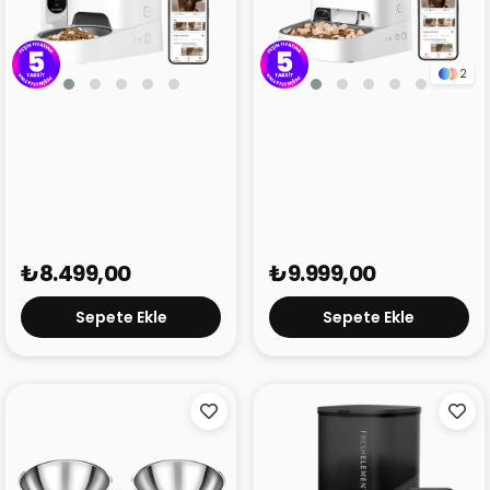
2
Petkit Yumshare Solo
Petkit Yumshare
Kameralı Akıllı Mama
Kameralı Çift Hazneli
Kabı
Akıllı Mama Kabı
₺8.499,00
₺9.999,00
Sepete Ekle
Sepete Ekle