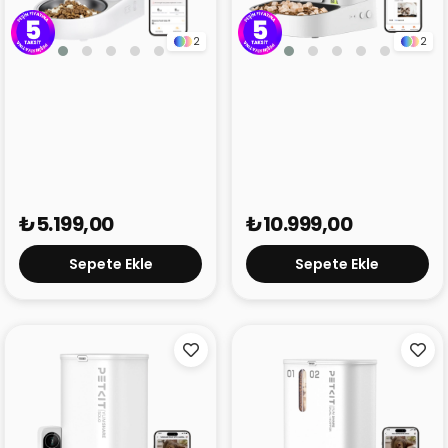
2
2
Petkit Fresh Element
Petkit Yumshare
Solo Akıllı Besleme
Kameralı Çift Hazneli
Ünitesi Beyaz
Akıllı Mama Kabı 2
₺5.199,00
₺10.999,00
Sepete Ekle
Sepete Ekle