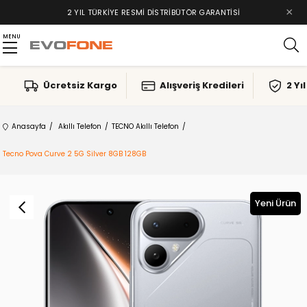
×
2 YIL TÜRKIYE RESMI DISTRIBÜTÖR GARANTISI
MENU
Ücretsiz Kargo
Alışveriş Kredileri
2 Yı
Anasayfa
Akıllı Telefon
TECNO Akıllı Telefon
Tecno Pova Curve 2 5G Silver 8GB 128GB
Yeni Ürün