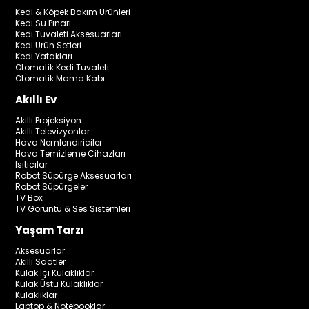
Kedi & Köpek Bakım Ürünleri
Kedi Su Pınarı
Kedi Tuvaleti Aksesuarları
Kedi Ürün Setleri
Kedi Yatakları
Otomatik Kedi Tuvaleti
Otomatik Mama Kabı
Akıllı Ev
Akıllı Projeksiyon
Akıllı Televizyonlar
Hava Nemlendiriciler
Hava Temizleme Cihazları
Isıtıcılar
Robot Süpürge Aksesuarları
Robot Süpürgeler
TV Box
TV Görüntü & Ses Sistemleri
Yaşam Tarzı
Aksesuarlar
Akıllı Saatler
Kulak İçi Kulaklıklar
Kulak Üstü Kulaklıklar
Kulaklıklar
Laptop & Notebooklar