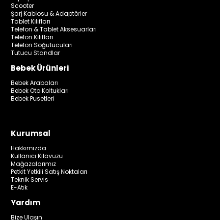
Scooter
Şarj Kablosu & Adaptörler
Tablet Kılıfları
Telefon & Tablet Aksesuarları
Telefon Kılıfları
Telefon Soğutucuları
Tutucu Standlar
Bebek Ürünleri
Bebek Arabaları
Bebek Oto Koltukları
Bebek Pusetleri
Kurumsal
Hakkımızda
Kullanıcı Kılavuzu
Mağazalarımız
Petkit Yetkili Satış Noktaları
Teknik Servis
E-Atık
Yardım
Bize Ulaşın