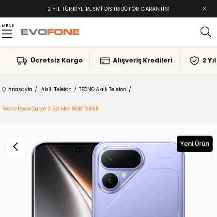
×
2 YIL TÜRKIYE RESMI DISTRIBÜTÖR GARANTISI
MENU
Ücretsiz Kargo
Alışveriş Kredileri
2 Yı
Anasayfa
Akıllı Telefon
TECNO Akıllı Telefon
Tecno Pova Curve 2 5G Mor 8GB 128GB
Yeni Ürün