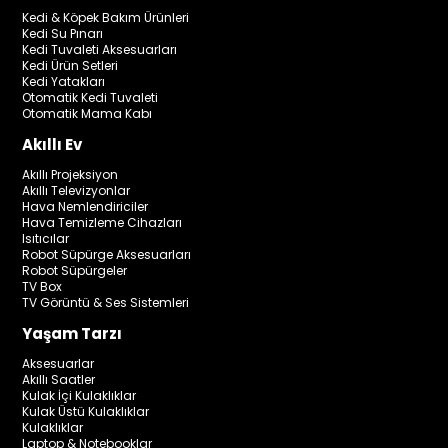
Kedi & Köpek Bakım Ürünleri
Kedi Su Pınarı
Kedi Tuvaleti Aksesuarları
Kedi Ürün Setleri
Kedi Yatakları
Otomatik Kedi Tuvaleti
Otomatik Mama Kabı
Akıllı Ev
Akıllı Projeksiyon
Akıllı Televizyonlar
Hava Nemlendiriciler
Hava Temizleme Cihazları
Isıtıcılar
Robot Süpürge Aksesuarları
Robot Süpürgeler
TV Box
TV Görüntü & Ses Sistemleri
Yaşam Tarzı
Aksesuarlar
Akıllı Saatler
Kulak İçi Kulaklıklar
Kulak Üstü Kulaklıklar
Kulaklıklar
Laptop & Notebooklar