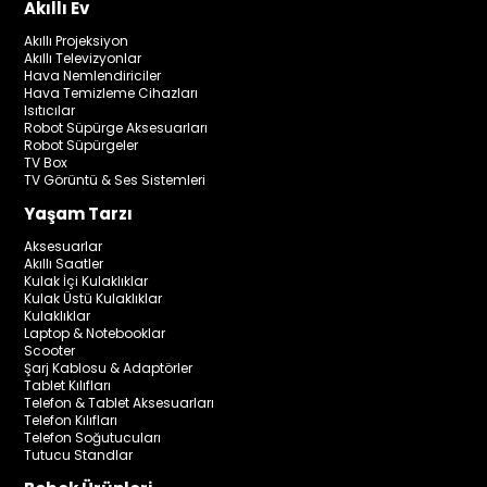
Akıllı Ev
Akıllı Projeksiyon
Akıllı Televizyonlar
Hava Nemlendiriciler
Hava Temizleme Cihazları
Isıtıcılar
Robot Süpürge Aksesuarları
Robot Süpürgeler
TV Box
TV Görüntü & Ses Sistemleri
Yaşam Tarzı
Aksesuarlar
Akıllı Saatler
Kulak İçi Kulaklıklar
Kulak Üstü Kulaklıklar
Kulaklıklar
Laptop & Notebooklar
Scooter
Şarj Kablosu & Adaptörler
Tablet Kılıfları
Telefon & Tablet Aksesuarları
Telefon Kılıfları
Telefon Soğutucuları
Tutucu Standlar