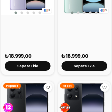
3
3
Xiaomi Redmi Note 14 5G
Xiaomi Redmi Note 14 5G
256 GB Mor
256 GB Yeşil
₺18.999,00
₺18.999,00
Sepete Ekle
Sepete Ekle
Popüler
Fırsat