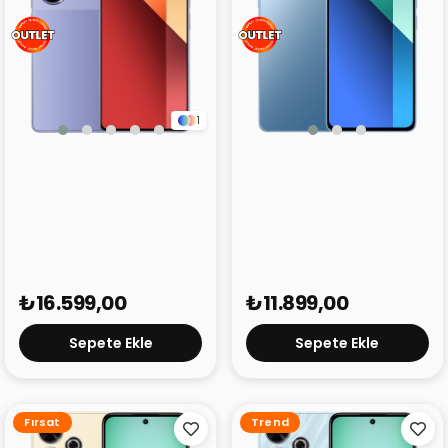
1
Redmi Note 13 Pro Mor
Redmi Note 13 Mavi 8GB
12GB 512GB (Outlet)
256GB (Outlet)
₺16.599,00
₺11.899,00
Sepete Ekle
Sepete Ekle
Fırsat
Trend