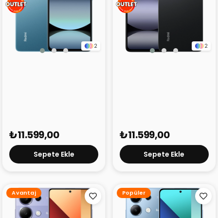
2
2
Redmi Note 14 Mavi 8GB
Redmi Note 14 Siyah 8GB
256 GB (Outlet)
256 GB (Outlet)
₺11.599,00
₺11.599,00
Sepete Ekle
Sepete Ekle
Avantaj
Popüler