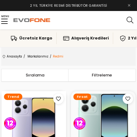
×
2 YIL TÜRKIYE RESMI DISTRIBÜTÖR GARANTISI
MENU
Ücretsiz Kargo
Alışveriş Kredileri
2 Yı
Anasayfa
Markalarımız
Redmi
Sıralama
Filtreleme
Trend
Fırsat