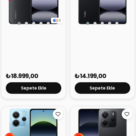
3
Xiaomi Redmi Note 14 5G
Redmi Note 14S Siyah
256 GB Siyah
8GB 256GB (Outlet)
₺18.999,00
₺14.199,00
Sepete Ekle
Sepete Ekle