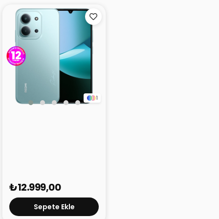
1
Redmi 15C Yeşil 8GB
256GB
₺12.999,00
Sepete Ekle