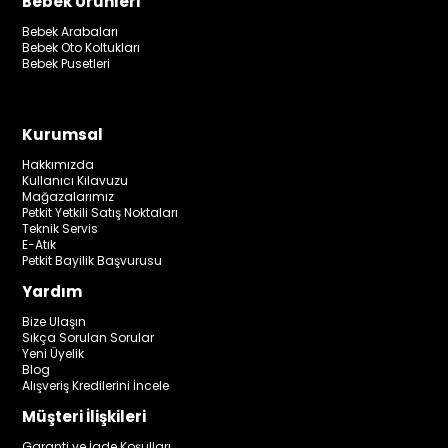
Bebek Ürünleri
Bebek Arabaları
Bebek Oto Koltukları
Bebek Pusetleri
Kurumsal
Hakkımızda
Kullanıcı Kılavuzu
Mağazalarımız
Petkit Yetkili Satış Noktaları
Teknik Servis
E-Atık
Petkit Bayilik Başvurusu
Yardım
Bize Ulaşın
Sıkça Sorulan Sorular
Yeni Üyelik
Blog
Alışveriş Kredilerini İncele
Müşteri İlişkileri
Garanti ve İade Koşulları