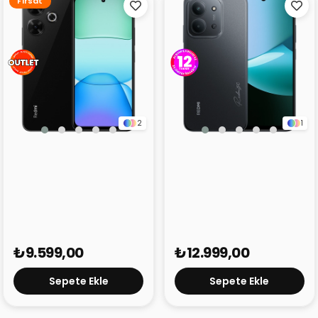
Fırsat
2
1
Redmi 13 Siyah 8GB
Redmi 15C Siyah 8GB
256GB (Outlet)
256GB
₺9.599,00
₺12.999,00
Sepete Ekle
Sepete Ekle