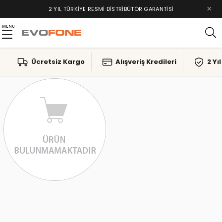
×
2 YIL TÜRKIYE RESMI DISTRIBÜTÖR GARANTISI
MENU
Ücretsiz Kargo
Alışveriş Kredileri
2 Yı