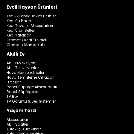
Evcil Hayvan Ürünleri
Kedi & Köpek Bakım Ürünleri
Kedi Su Pınarı
Kedi Tuvaleti Aksesuarları
Kedi Ürün Setleri
Kedi Yatakları
Otomatik Kedi Tuvaleti
Otomatik Mama Kabı
Akıllı Ev
Akıllı Projeksiyon
Akıllı Televizyonlar
Hava Nemlendiriciler
Hava Temizleme Cihazları
Isıtıcılar
Robot Süpürge Aksesuarları
Robot Süpürgeler
TV Box
TV Görüntü & Ses Sistemleri
Yaşam Tarzı
Aksesuarlar
Akıllı Saatler
Kulak İçi Kulaklıklar
Kulak Üstü Kulaklıklar