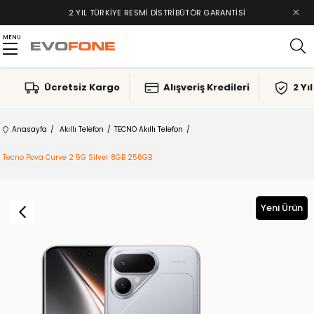
×
2 YIL TÜRKIYE RESMI DISTRIBÜTÖR GARANTISI
MENU
Ücretsiz Kargo
Alışveriş Kredileri
2 Yı
Anasayfa
Akıllı Telefon
TECNO Akıllı Telefon
Tecno Pova Curve 2 5G Silver 8GB 256GB
Yeni Ürün