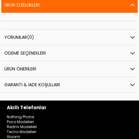
ÜRÜN ÖZELLIKLERI
YORUMLAR
(0)
ÖDEME SEÇENEKLERI
ÜRÜN ÖNERILERI
GARANTI & İADE KOŞULLARI
Akıllı Telefonlar
Nothing Phone
Poco Modelleri
Redmi Modelleri
Tecno Modelleri
Xiaomi