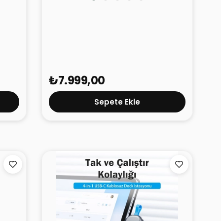
uare
Hooma AeroDry AI Saç Kurutma
Makinesi Koyu Mavi
₺7.999,00
Sepete Ekle