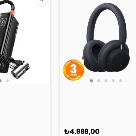
lir Bataryalı ve
CMF Headphone Pro Siyah
lu Oto Hava
₺4.999,00