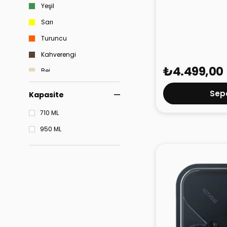
CMF Buds Pro 2 
Yeşil
Sarı
Turuncu
Kahverengi
₺4.499,00
Bej
Gold
Sepe
Kapasite
Silver
710 ML
Pembe
950 ML
Titanyum
Şampanya