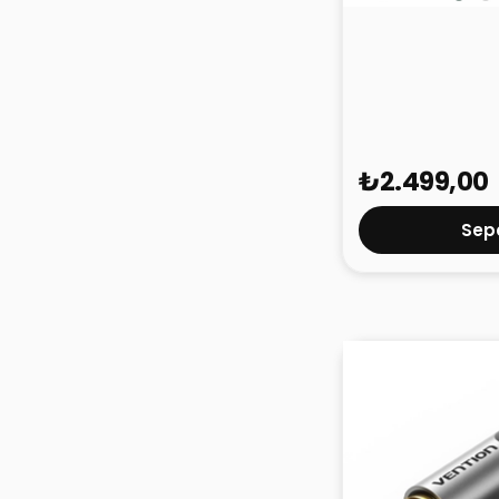
Hooma Magpuls
Powerbank Siy
₺2.499,00
Sepe