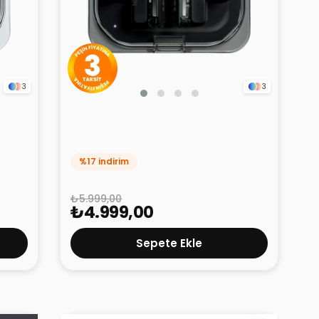
3
3
Nothing Ear (A) Siyah
%17 indirim
₺5.999,00
₺4.999,00
Sepete Ekle