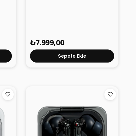
Nothing Ear (3) Beyaz
₺7.999,00
Sepete Ekle