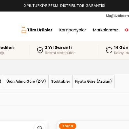
TAKSIT İMKANLARI, ALIŞVERIŞ KREDILERI
Mağazalarım
Tüm Ürünler
Kampanyalar
Markalarımız
O
redileri
2 Yıl Garanti
14 Gün
ığı
Resmi distribütör
Kolay ia
)
Ürün Adına Göre (Z<A)
Stoktakiler
Fiyata Göre (Azalan)
Trend