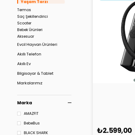
Yaşam Tarzı
Termos
Saç Şekillendirici
Scooter
Bebek Ürünleri
Aksesuar
Evcil Hayvan Ürünleri
Akıllı Telefon
Akıllı Ev
Bilgisayar & Tablet
Markalarımız
Vention Taşınabi
Ürünler
Çok Fonkisiyon
Pompası - KRZ
Outlet
Marka
AMAZFIT
BebeBus
₺2.599,00
BLACK SHARK