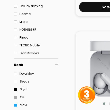
CMF by Nothing
Sepe
Hooma
Mibro
NOTHING (R)
Ringo
TECNO Mobile
Transformers
Vention
Renk
XIAOMI
Koyu Mavi
Beyaz
Siyah
Gri
Mavi