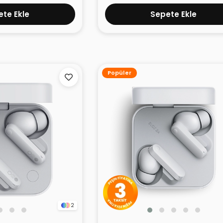
te Ekle
Sepete Ekle
Popüler
2