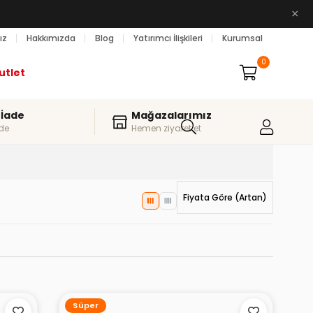
×
ız
Hakkımızda
Blog
Yatırımcı İlişkileri
Kurumsal
0
utlet
 İade
Mağazalarımız
de
Hemen ziyaret et
Fiyata Göre (Artan)
Süper