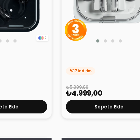
2
ah
Nothing Ear (A) Beyaz
%17 indirim
₺5.999,00
₺4.999,00
te Ekle
Sepete Ekle