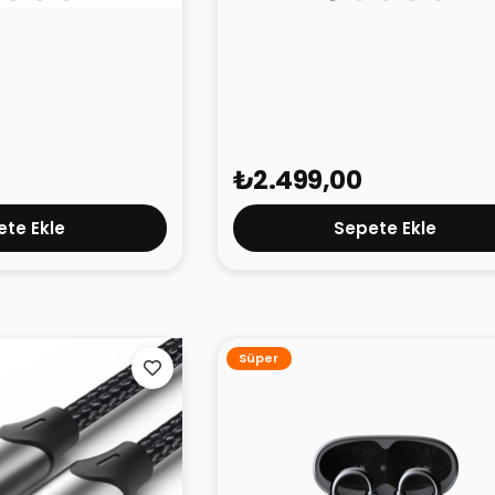
e 3 Slim 3000 mAh
Tecno Bluetooth Hoparlör Sq
ah
S3 Siyah
₺2.499,00
te Ekle
Sepete Ekle
Süper