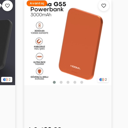
Avantaj
2
2
0 mAh
Hooma Magpulse 3 Slim 3000 mAh
Powerbank Turuncu