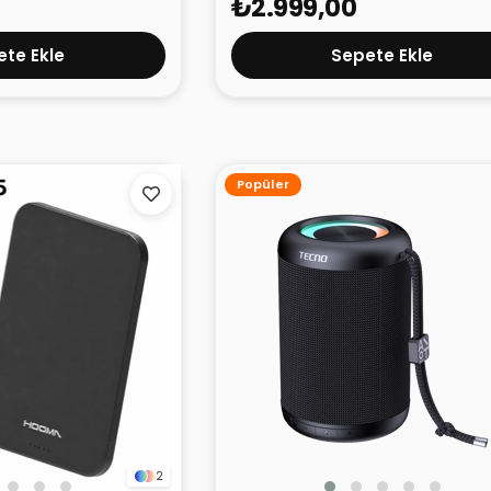
₺2.999,00
te Ekle
Sepete Ekle
Popüler
2