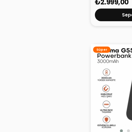
₺2.999,00
Sepe
Süper