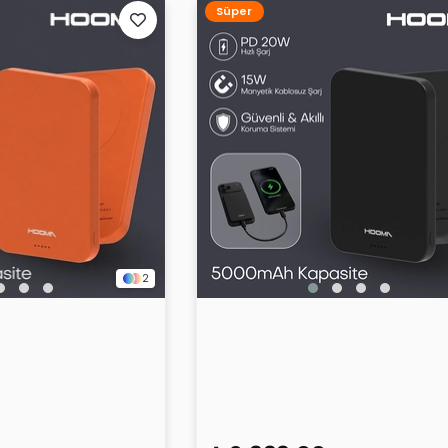
Süper
2
e 5 Slim 5000 mAh
Hooma Magpulse 5 Slim 500
uncu
Powerbank Siyah