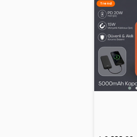
Trend
Hooma Magpuls
Powerbank Tur