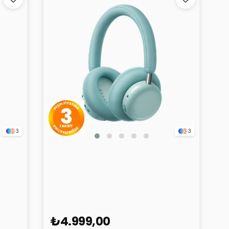
3
3
CMF Headphone Pro Su Yeşili
₺4.999,00