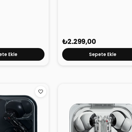
(2025) Gri
CMF Buds 2a Gri
₺2.299,00
te Ekle
Sepete Ekle