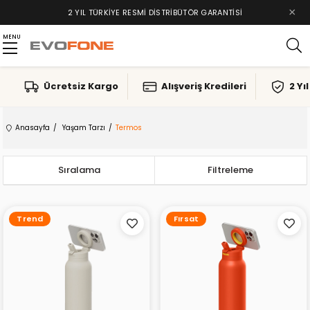
×
2 YIL TÜRKIYE RESMI DISTRIBÜTÖR GARANTISI
MENU
Ücretsiz Kargo
Alışveriş Kredileri
2 Yı
Anasayfa
Yaşam Tarzı
Termos
Sıralama
Filtreleme
Trend
Fırsat