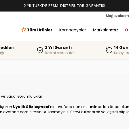
2 YIL TÜRKIYE RESMI DISTRIBÜTÖR GARANTISI
Mağazalarım
Tüm Ürünler
Kampanyalar
Markalarımız
O
redileri
2 Yıl Garanti
14 Gün
ığı
Resmi distribütör
Kolay ia
ar ve yasal sorumluluklar
ı içeren
Üyelik Sözleşmesi
’nin evofone.com kullanılmadan önce okunm
en evofone.com sitesini kullanmayınız. Siteyi kullanarak ve kişisel bilg