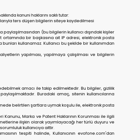
akkında kanuni haklarını saklı tutar:
alarıyla ters düşen bilgilerin siteye kaydedilmesi
rla paylaşılmasından (bu bilgilerin kullanıcı dışındaki kişiler
t ortamında bir başkasına ait IP adresi, elektronik posta
eya bunları kullanamaz. Kullanıcı bu şekilde bir kullanımdan
aaliyetlerin yapılması, yapılmaya çalışılması ve bilgilerin
ebilmek amacı ile takip edilmektedir. Bu bilgiler, gizlilik
 paylaşılmaktadır. Buradaki amaç, sitenin kullanıcılarına
mede belirtilen şartlara uymak koşulu ile, elektronik posta
ri Kanunu, Marka ve Patent Haklarının Korunması ile ilgili
tlerine ilişkin olarak yayımlayacağı her türlü duyuru ve
orumluluk kullanıcıya aittir.
amasının tespiti halinde, Kullanıcının evofone.com'dan