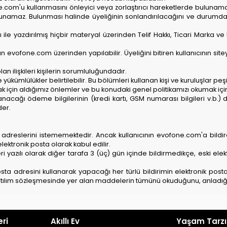
ofone.com'u kullanmasını önleyici veya zorlaştırıcı hareketlerde bulun
ulunamaz. Bulunması halinde üyeliğinin sonlandırılacağını ve durumd
ile yazdırılmış hiçbir materyal üzerinden Telif Hakkı, Ticari Marka ve 
n evofone.com üzerinden yapılabilir. Üyeliğini bitiren kullanıcının siteye
olan ilişkileri kişilerin sorumluluğundadır.
ve yükümlülükler belirtilebilir. Bu bölümleri kullanan kişi ve kuruluşlar peşi
korumak için aldığımız önlemler ve bu konudaki genel politikamızı okumak için
llanacağı ödeme bilgilerinin (kredi kartı, GSM numarası bilgileri v.
der.
adreslerini istememektedir. Ancak kullanıcının evofone.com'a bildirdi
lektronik posta olarak kabul edilir.
eri yazılı olarak diğer tarafa 3 (üç) gün içinde bildirmedikçe, eski ele
 posta adresini kullanarak yapacağı her türlü bildirimin elektronik p
 katılım sözleşmesinde yer alan maddelerin tümünü okuduğunu, anladığını, k
eri
Akıllı Ev
Yaşam Tarzı