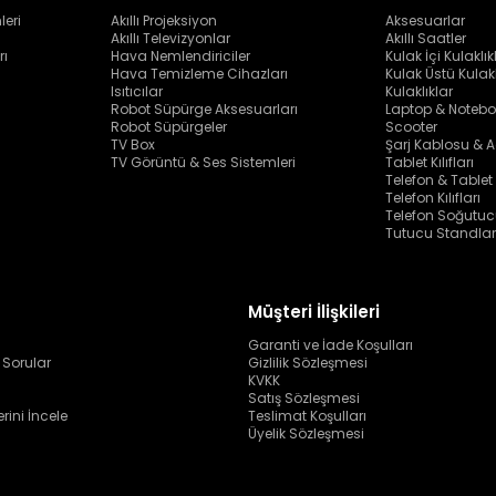
leri
Akıllı Projeksiyon
Aksesuarlar
Akıllı Televizyonlar
Akıllı Saatler
rı
Hava Nemlendiriciler
Kulak İçi Kulaklık
Hava Temizleme Cihazları
Kulak Üstü Kulakl
Isıtıcılar
Kulaklıklar
Robot Süpürge Aksesuarları
Laptop & Notebo
Robot Süpürgeler
Scooter
TV Box
Şarj Kablosu & A
TV Görüntü & Ses Sistemleri
Tablet Kılıfları
Telefon & Tablet
Telefon Kılıfları
Telefon Soğutuc
Tutucu Standlar
Müşteri İlişkileri
Garanti ve İade Koşulları
 Sorular
Gizlilik Sözleşmesi
KVKK
Satış Sözleşmesi
erini İncele
Teslimat Koşulları
Üyelik Sözleşmesi