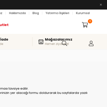
×
ız
Hakkımızda
Blog
Yatırımcı İlişkileri
Kurumsal
0
utlet
 İade
Mağazalarımız
de
Hemen ziyaret et
ası tavsiye edilir.
ilerinizin yer alacağı formu doldurarak bu sayfalarda yazılı