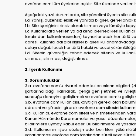
evofone.com tüm üyelerine açıktır. Site üzerinde verilen hi
Aşağıdaki yazılı durumlarda, site yönetimi üyenin site kulla
1.a. Yanlış, düzensiz, eksik ve yanıltıcı bilgiler, genel a
1.b.
Site içeriğinin izinsiz olarak kısmen veya tümüyle ko
1.c. Kullanıcılara verilen ya da kendi belirledikleri kullanıc
tarafından kullanılmasından) kaynaklanacak her türlü zar
adresi, kullanıcı adı gibi kişisel bilgileri kullanamayacağ
dolayı doğabilecek her türlü hukuki ve cezai yükümlülüğü
1.d. Sitenin güvenliğini tehdit edecek, sitenin ve kullanı
alınması, silinmesi, değiştirilmesi
2. İçerik Kullanımı
3. Sorumluluklar
3.a. evofone.com'u ziyaret eden kullanıcıların bilgileri (
şartlarına bağlı kalınarak, içeriği genişletmek ve iyile
sunduğu deneyimi geliştirmek ve evofone.com’u geliştirm
3.b. evofone.com kullanıcısı, kayıt için gerekli olan bölü
adresini ve şifresini girerek evofone.com sitesini kullanm
3.c. Kullanıcı, evofone.com sitesi ve hizmetlerinden yara
Kanun Hükmünde Kararnameler ve yasal düzenlemeler, Borç
bildirimlere uymayı kabul eder. Bu bildirimlere ve yasalara
3.d. Kullanıcının işbu sözleşmede belirtilen yükümlül
yararlanması evofone.com tarafından süreli veya süresiz 