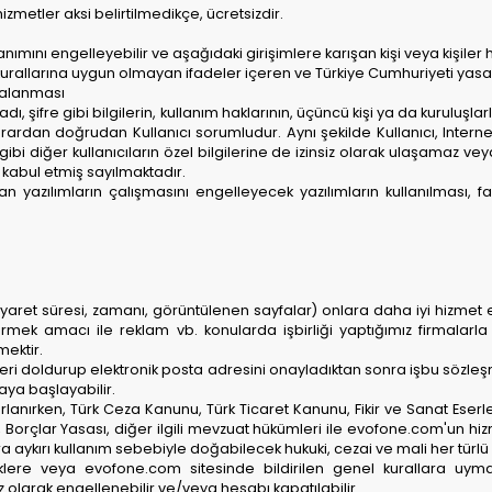
zmetler aksi belirtilmedikçe, ücretsizdir.
nımını engelleyebilir ve aşağıdaki girişimlere karışan kişi veya kişiler h
hlak kurallarına uygun olmayan ifadeler içeren ve Türkiye Cumhuriyeti yas
pyalanması
ı adı, şifre gibi bilgilerin, kullanım haklarının, üçüncü kişi ya da kuruluşla
ardan doğrudan Kullanıcı sorumludur. Aynı şekilde Kullanıcı, Interne
ı gibi diğer kullanıcıların özel bilgilerine de izinsiz olarak ulaşamaz v
 kabul etmiş sayılmaktadır.
lan yazılımların çalışmasını engelleyecek yazılımların kullanılması, f
ziyaret süresi, zamanı, görüntülenen sayfalar) onlara daha iyi hizmet ed
ştirmek amacı ile reklam vb. konularda işbirliği yaptığımız firmalarla
ektir.
mleri doldurup elektronik posta adresini onayladıktan sonra işbu sözleş
aya başlayabilir.
rlanırken, Türk Ceza Kanunu, Türk Ticaret Kanunu, Fikir ve Sanat Eserle
lar Yasası, diğer ilgili mevzuat hükümleri ile evofone.com'un hizme
 aykırı kullanım sebebiyle doğabilecek hukuki, cezai ve mali her türlü s
üklere veya evofone.com sitesinde bildirilen genel kurallara uym
olarak engellenebilir ve/veya hesabı kapatılabilir.