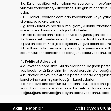
3.e. Kullanıcı, diğer kullanıcıların ve ziyaretçilerin ev
yükleyip zorlayamaz/kilitleyemez. Hile girişimlerinde b
eder.
3.f. Kullanıcı , evofone.com'dan kopyalanmış veya yazıcı 
silemez veya çıkartamaz.
3.g. Üyelik iptali ve hesap silme işlemi, kullanıcı tarafında
işlemin geri dönüşü olmadığını kabul eder.
3.h. Site kullanıcılarının birbirleri ya da üçüncü şahıslarla 
3.i. Sitenin belirli yerlerinde o bölüme özel farklı kurallar 
3.j. Kullanıcılarımızın kişisel bilgilerini ve gizliliklerini 
3.k. Kullanıcı site üzerinden yapacağı alışverişlerde ku
sorumlulukların kendisine ait olduğunu kabul ve taahüt e
4. Tebligat Adresleri
4.a. evofone.com sitesi kullanıcılarından peşinen posta 
yapılacak her türlü bildirim için yasal adresin isteneceği e
4.b.Taraflar, mevcut elektronik postalarındaki değişiklikl
kendilerine yapılmış sayılacağını kabul ederler.
4.c. Yine evofone.com'un kullanıcının kayıtlı elektronik
sonra kullanıcıya ulaştığı kabul edilecektir. Kullanıcı, bu
doğruluğunu onayladığını beyan, kabul ve taahhüt eder.
Akıllı Telefonlar
Evcil Hayvan Ürünl