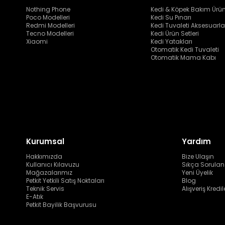
Nothing Phone
Kedi & Köpek Bakım Ürün
Poco Modelleri
Kedi Su Pınarı
Redmi Modelleri
Kedi Tuvaleti Aksesuarla
Tecno Modelleri
Kedi Ürün Setleri
Xiaomi
Kedi Yatakları
Otomatik Kedi Tuvaleti
Otomatik Mama Kabı
Kurumsal
Yardım
Hakkımızda
Bize Ulaşın
Kullanıcı Kılavuzu
Sıkça Sorulan
Mağazalarımız
Yeni Üyelik
Petkit Yetkili Satış Noktaları
Blog
Teknik Servis
Alışveriş Kredil
E-Atık
Petkit Bayilik Başvurusu