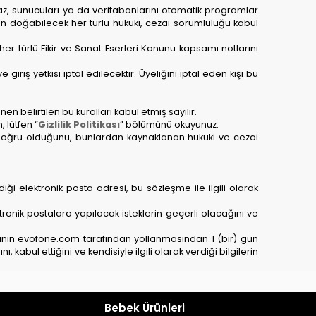
amaz, sunucuları ya da veritabanlarını otomatik programlar
an doğabilecek her türlü hukuki, cezai sorumluluğu kabul
her türlü Fikir ve Sanat Eserleri Kanunu kapsamı notlarını
 giriş yetkisi iptal edilecektir. Üyeliğini iptal eden kişi bu
nen belirtilen bu kuralları kabul etmiş sayılır.
, lütfen “
Gizlilik Politikası
” bölümünü okuyunuz.
b.) doğru olduğunu, bunlardan kaynaklanan hukuki ve cezai
ği elektronik posta adresi, bu sözleşme ile ilgili olarak
ktronik postalara yapılacak isteklerin geçerli olacağını ve
ostanın evofone.com tarafından yollanmasından 1 (bir) gün
abul ettiğini ve kendisiyle ilgili olarak verdiği bilgilerin
Bebek Ürünleri