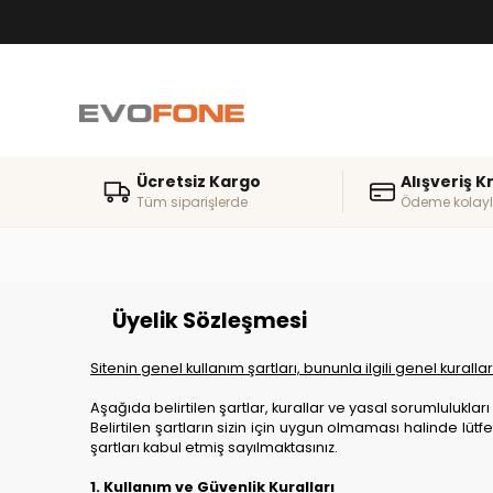
Ücretsiz Kargo
Alışveriş K
Tüm siparişlerde
Ödeme kolayl
Üyelik Sözleşmesi
Sitenin genel kullanım şartları, bununla ilgili genel kurall
Aşağıda belirtilen şartlar, kurallar ve yasal sorumluluklar
Belirtilen şartların sizin için uygun olmaması halinde lütf
şartları kabul etmiş sayılmaktasınız.
1. Kullanım ve Güvenlik Kuralları