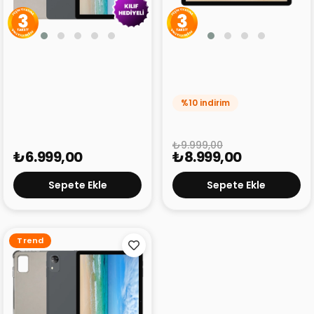
Philips T7305 4GB 128 GB
Philips T7310 8 GB 128 GB
10.1" Tablet
11" Tablet
%10 indirim
₺9.999,00
₺6.999,00
₺8.999,00
Sepete Ekle
Sepete Ekle
Trend