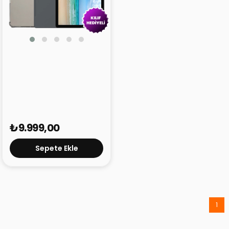
Philips T7310 8 GB 128 GB
11" Tablet + Kılıf
₺9.999,00
Sepete Ekle
1