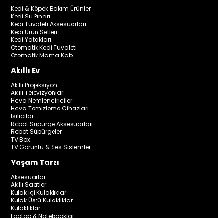
Kedi & Köpek Bakım Ürünleri
Kedi Su Pınarı
Kedi Tuvaleti Aksesuarları
Kedi Ürün Setleri
Kedi Yatakları
Otomatik Kedi Tuvaleti
Otomatik Mama Kabı
Akıllı Ev
Akıllı Projeksiyon
Akıllı Televizyonlar
Hava Nemlendiriciler
Hava Temizleme Cihazları
Isıtıcılar
Robot Süpürge Aksesuarları
Robot Süpürgeler
TV Box
TV Görüntü & Ses Sistemleri
Yaşam Tarzı
Aksesuarlar
Akıllı Saatler
Kulak İçi Kulaklıklar
Kulak Üstü Kulaklıklar
Kulaklıklar
Laptop & Notebooklar