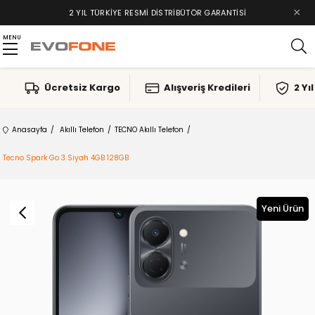
×
2 YIL TÜRKIYE RESMI DISTRIBÜTÖR GARANTISI
MENU
Ücretsiz Kargo
Alışveriş Kredileri
2 Yı
Anasayfa
Akıllı Telefon
TECNO Akıllı Telefon
Tecno Spark Go 3 Siyah 4GB 128GB
Yeni Ürün