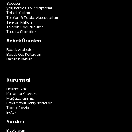
Scooter
Şarj Kablosu & Adaptörler
Tablet Kılıfları
Telefon & Tablet Aksesuarları
Telefon Kılıfları
Telefon Soğutucuları
Tutucu Standlar
Bebek Ürünleri
Bebek Arabaları
Bebek Oto Koltukları
Bebek Pusetleri
Kurumsal
Hakkımızda
Kullanıcı Kılavuzu
Mağazalarımız
Petkit Yetkili Satış Noktaları
Teknik Servis
E-Atık
Yardım
Bize Ulaşın