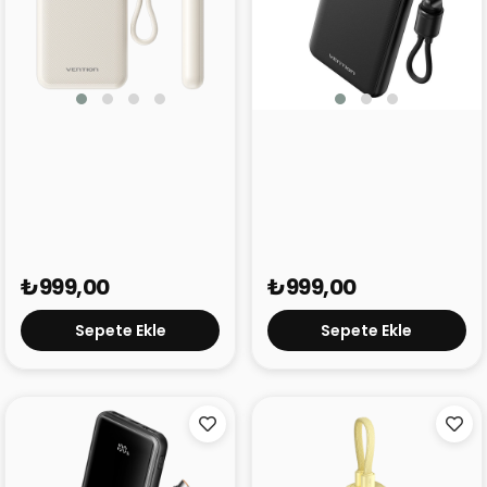
Vention 10000mAh
Vention 10000mAh
22.5W Powerbank N16B-1
22.5W Powerbank N16B-1
Beyaz
Siyah
₺999,00
₺999,00
Sepete Ekle
Sepete Ekle