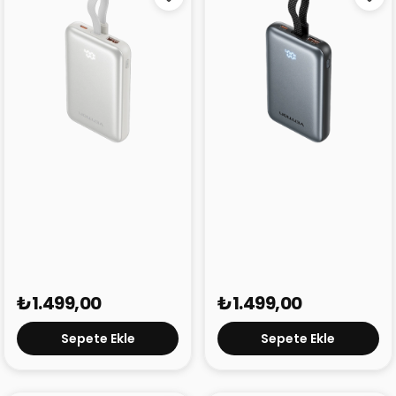
Vention 10000 mAh
Vention 10000 mAh
22,5W Powerbank FKQ
22,5W Powerbank FKQ
Gümüş
Gri
₺1.499,00
₺1.499,00
Sepete Ekle
Sepete Ekle