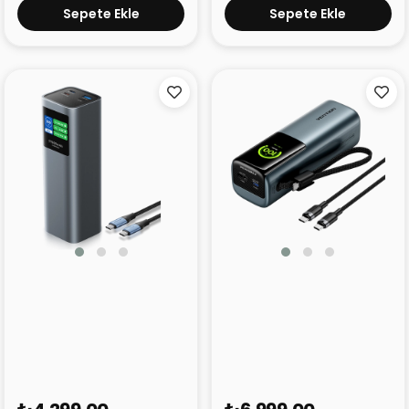
Sepete Ekle
Sepete Ekle
Vention Powerhive
Vention Powerhive
27000 mAh 140W
27000 mAh 200W
Powerbank FKE Gri
Powerbank FKG Gri