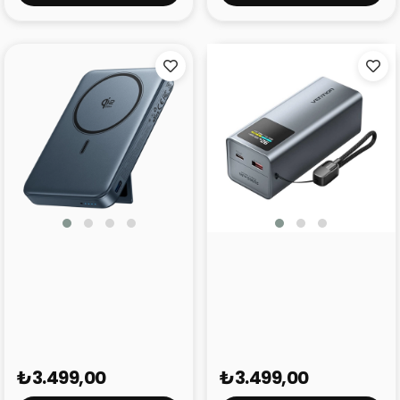
Vention 10000mAh 45W
Vention Powerhive
Qi2.2 Manyetik
20000 mAh 100W
Powerbank FKU Gri
Powerbank FKC Gri
₺3.499,00
₺3.499,00