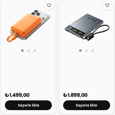
Vention 10000 mAh
Vention Ultra Slim 5000
22,5W Powerbank FKQ
mAh 15W Powerbank FKK
Turuncu
Gri
₺1.499,00
₺1.899,00
Sepete Ekle
Sepete Ekle