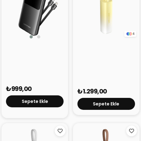
4
Vention 10000 mAh
Vention 5000 mAh 20W
22.5W Powerbank FHO
Mini Powerbank FHW
Siyah
Sarı
₺999,00
₺1.299,00
Sepete Ekle
Sepete Ekle