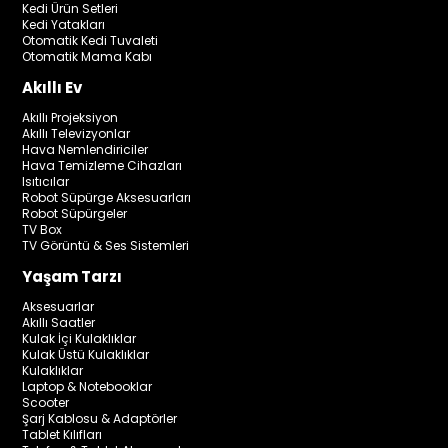
Kedi Ürün Setleri
Kedi Yatakları
Otomatik Kedi Tuvaleti
Otomatik Mama Kabı
Akıllı Ev
Akıllı Projeksiyon
Akıllı Televizyonlar
Hava Nemlendiriciler
Hava Temizleme Cihazları
Isıtıcılar
Robot Süpürge Aksesuarları
Robot Süpürgeler
TV Box
TV Görüntü & Ses Sistemleri
Yaşam Tarzı
Aksesuarlar
Akıllı Saatler
Kulak İçi Kulaklıklar
Kulak Üstü Kulaklıklar
Kulaklıklar
Laptop & Notebooklar
Scooter
Şarj Kablosu & Adaptörler
Tablet Kılıfları