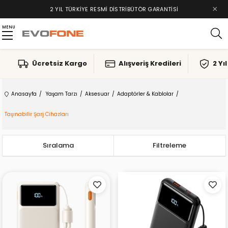
×
2 YIL TÜRKIYE RESMI DISTRIBÜTÖR GARANTISI
MENU
Ücretsiz Kargo
Alışveriş Kredileri
2 Yı
Anasayfa
Yaşam Tarzı
Aksesuar
Adaptörler & Kablolar
Taşınabilir Şarj Cihazları
Sıralama
Filtreleme