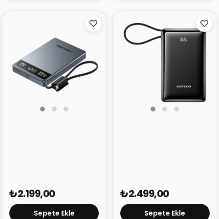
Vention Ultra Slim 10000
Vention Dash 20000
mAh 15W Powerbank FKL
mAh 65W Powerbank
Gri
FKD Gri
₺2.199,00
₺2.499,00
Sepete Ekle
Sepete Ekle