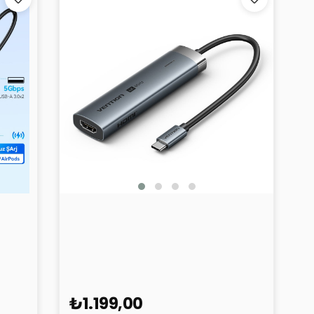
Vention 6'sı 1 Arada Çoklayıcı
Kablo TGMHB Gri
₺1.199,00