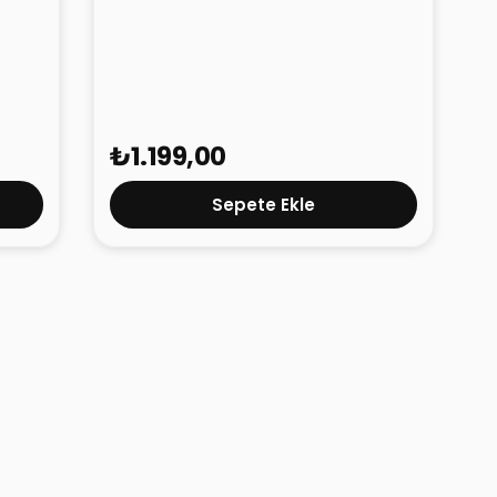
 40
Vention M.2 NVMe SSD Kutusu KPK
Gri
₺1.199,00
Sepete Ekle