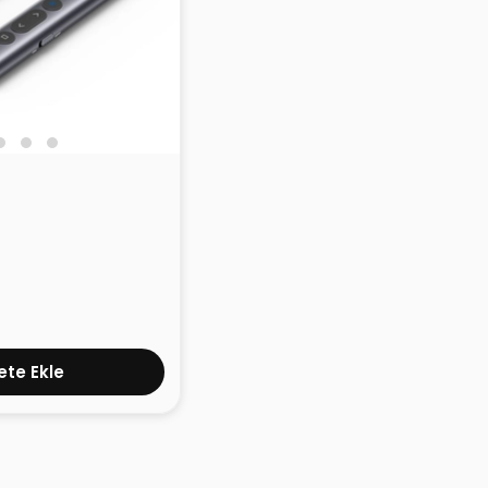
suz Sunum
Gri
te Ekle