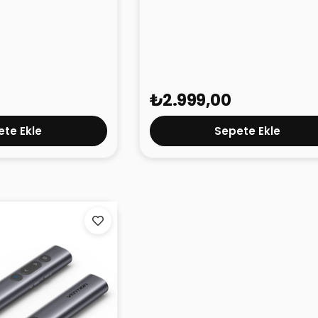
rada Çoklayıcı
Vention M.2 NVMe SSD Kutusu
i
Gbps KPZ Gri
₺2.999,00
te Ekle
Sepete Ekle