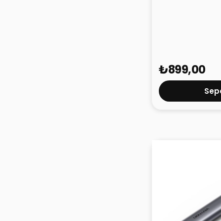
Vention 6'sı 1 A
Kablo TOOHB Gr
₺899,00
Sepe