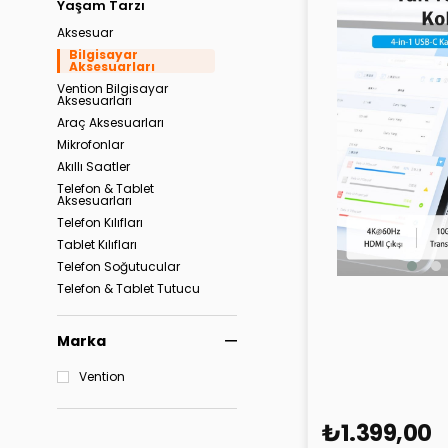
Yaşam Tarzı
Aksesuar
Bilgisayar
Aksesuarları
Vention Bilgisayar
Aksesuarları
Araç Aksesuarları
Mikrofonlar
Akıllı Saatler
Telefon & Tablet
Aksesuarları
Telefon Kılıfları
Tablet Kılıfları
Telefon Soğutucular
Telefon & Tablet Tutucu
Vention 4'Ü 1 A
Standlar
Kablo THYH0 Gr
Adaptörler & Kablolar
Marka
Kulaklıklar
Vention
₺1.399,00