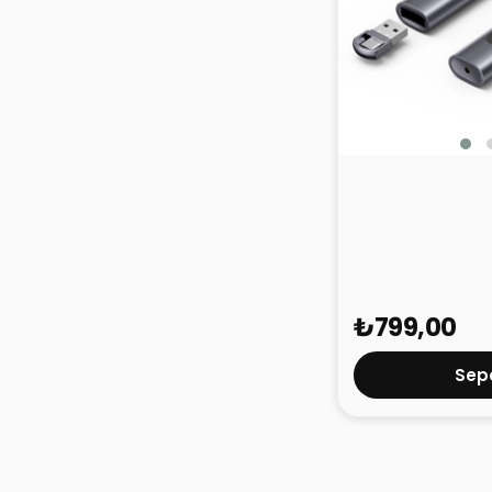
Vention Kablo
Kumandası KQI 
₺799,00
Sepe