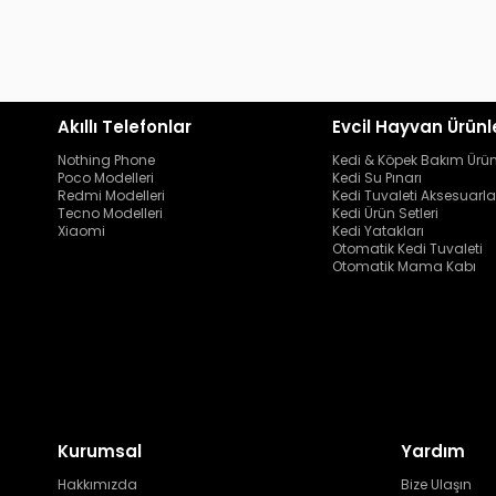
Akıllı Telefonlar
Evcil Hayvan Ürünl
Nothing Phone
Kedi & Köpek Bakım Ürün
Poco Modelleri
Kedi Su Pınarı
Redmi Modelleri
Kedi Tuvaleti Aksesuarla
Tecno Modelleri
Kedi Ürün Setleri
Xiaomi
Kedi Yatakları
Otomatik Kedi Tuvaleti
Otomatik Mama Kabı
Kurumsal
Yardım
Hakkımızda
Bize Ulaşın