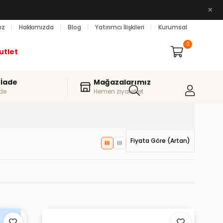
×
ız
Hakkımızda
Blog
Yatırımcı İlişkileri
Kurumsal
0
utlet
 İade
Mağazalarımız
de
Hemen ziyaret et
Fiyata Göre (Artan)