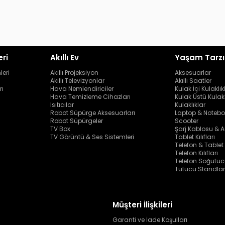
eri
Akıllı Ev
Yaşam Tarzı
leri
Akıllı Projeksiyon
Aksesuarlar
Akıllı Televizyonlar
Akıllı Saatler
rı
Hava Nemlendiriciler
Kulak İçi Kulaklık
Hava Temizleme Cihazları
Kulak Üstü Kulakl
Isıtıcılar
Kulaklıklar
Robot Süpürge Aksesuarları
Laptop & Notebo
Robot Süpürgeler
Scooter
TV Box
Şarj Kablosu & A
TV Görüntü & Ses Sistemleri
Tablet Kılıfları
Telefon & Tablet
Telefon Kılıfları
Telefon Soğutuc
Tutucu Standlar
Müşteri İlişkileri
Garanti ve İade Koşulları