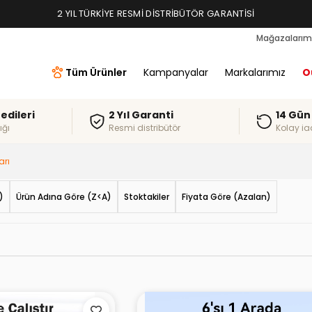
2 YIL TÜRKIYE RESMI DISTRIBÜTÖR GARANTISI
Mağazalarım
Tüm Ürünler
Kampanyalar
Markalarımız
O
redileri
2 Yıl Garanti
14 Gün
ığı
Resmi distribütör
Kolay ia
arı
)
Ürün Adına Göre (Z<A)
Stoktakiler
Fiyata Göre (Azalan)