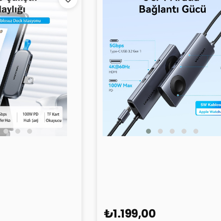
rada Çoklayıcı
Vention 6'sı 1 Arada Çoklayıcı
i
Kablo TPM Gri
₺1.199,00