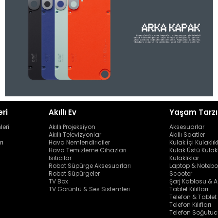
eri
Akıllı Ev
Yaşam Tarzı
leri
Akıllı Projeksiyon
Aksesuarlar
Akıllı Televizyonlar
Akıllı Saatler
rı
Hava Nemlendiriciler
Kulak İçi Kulaklık
Hava Temizleme Cihazları
Kulak Üstü Kulakl
Isıtıcılar
Kulaklıklar
Robot Süpürge Aksesuarları
Laptop & Notebo
Robot Süpürgeler
Scooter
TV Box
Şarj Kablosu & A
TV Görüntü & Ses Sistemleri
Tablet Kılıfları
Telefon & Tablet
Telefon Kılıfları
Telefon Soğutuc