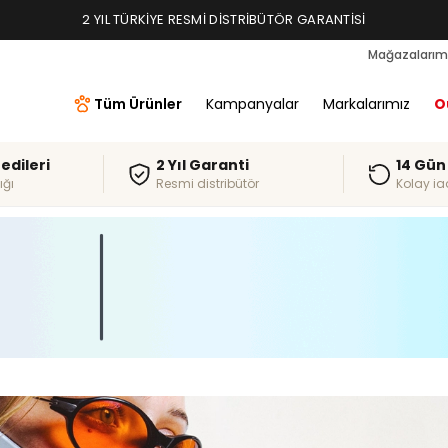
2 YIL TÜRKIYE RESMI DISTRIBÜTÖR GARANTISI
Mağazalarım
Tüm Ürünler
Kampanyalar
Markalarımız
O
redileri
2 Yıl Garanti
14 Gün
ığı
Resmi distribütör
Kolay ia