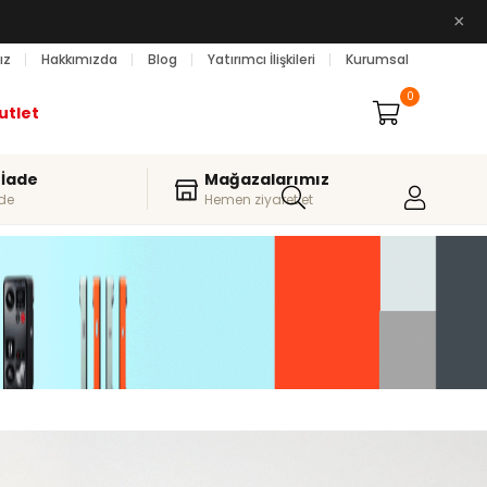
×
ız
Hakkımızda
Blog
Yatırımcı İlişkileri
Kurumsal
0
utlet
 İade
Mağazalarımız
de
Hemen ziyaret et