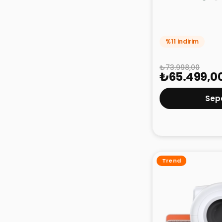
Petkit Purobot M
Tuvaleti 2'li Pa
%11 indirim
₺73.998,00
₺65.499,0
Sepe
Trend