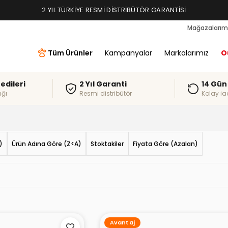
TAKSIT İMKANLARI, ALIŞVERIŞ KREDILERI
2 YIL TÜRKIYE RESMI DISTRIBÜTÖR GARANTISI
Mağazalarım
Tüm Ürünler
Kampanyalar
Markalarımız
O
redileri
2 Yıl Garanti
14 Gün
ığı
Resmi distribütör
Kolay ia
)
Ürün Adına Göre (Z<A)
Stoktakiler
Fiyata Göre (Azalan)
Avantaj