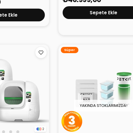
0
Sepete Ekle
te Ekle
Süper
YAKINDA STOKLARIMIZDA!
2