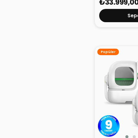
₺33.999,0
Sepe
Popüler