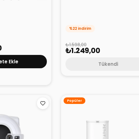
ax Pro 2 Akıllı Kedi
Petkit Purobot Max Pro / Max 
ket
Akıllı Kedi Tuvaleti Aksesuar
Paketi
%22 indirim
₺1.598,00
0
₺1.249,00
te Ekle
Tükendi
Popüler