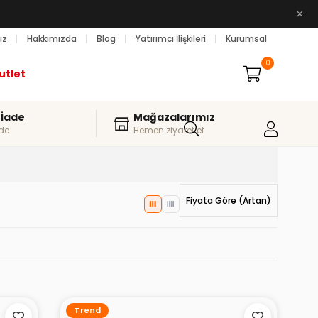
×
ız
Hakkımızda
Blog
Yatırımcı İlişkileri
Kurumsal
0
utlet
 İade
Mağazalarımız
de
Hemen ziyaret et
Fiyata Göre (Artan)
Trend