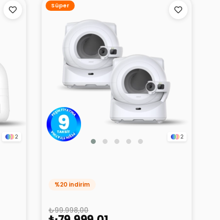
Süper
2
2
Petkit Purobot Ultra Akıllı Kedi
Tuvaleti 2'li Paket
%20 indirim
₺99.998,00
₺79.999,01