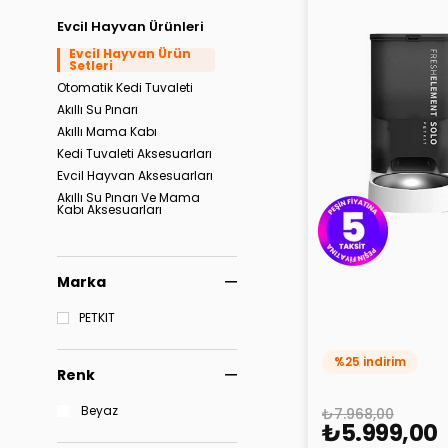
Evcil Hayvan Ürünleri
Evcil Hayvan Ürün
Setleri
Otomatik Kedi Tuvaleti
Akıllı Su Pınarı
Akıllı Mama Kabı
Kedi Tuvaleti Aksesuarları
Evcil Hayvan Aksesuarları
Akıllı Su Pınarı Ve Mama
Kabı Aksesuarları
Marka
Petkit Fresh Ele
Besleme Ünitesi
PETKIT
Eversweet Solo 
%25 indirim
Renk
Beyaz
₺7.968,00
₺5.999,00