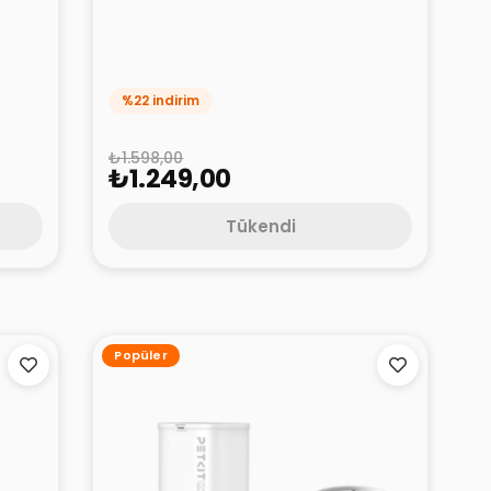
Pro 2
Petkit Pura Max 2 Akıllı Kedi
Tuvaleti Aksesuar Paketi
%22 indirim
₺1.598,00
₺1.249,00
Tükendi
Popüler