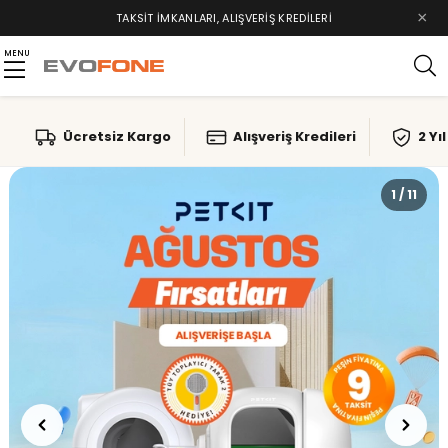
×
TAKSIT İMKANLARI, ALIŞVERIŞ KREDILERI
MENU
Ücretsiz Kargo
Alışveriş Kredileri
2 Yı
1 / 11