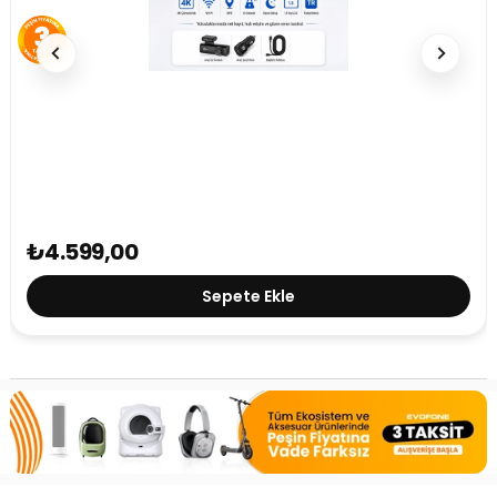
HP F499x 4K Araç İçi Lcd Ekran Wi-fi Kamera
₺4.599,00
Sepete Ekle