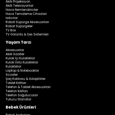
Akıllı Projeksiyon
Akıllı Televizyonlar
Hava Nemlendiriciler
Hava Temizleme Cihazları
Isıtıcılar
Robot Süpürge Aksesuarları
Robot Süpürgeler
TV Box
TV Görüntü & Ses Sistemleri
Yaşam Tarzı
Aksesuarlar
Akıllı Saatler
Kulak İçi Kulaklıklar
Kulak Üstü Kulaklıklar
Kulaklıklar
Laptop & Notebooklar
Scooter
Şarj Kablosu & Adaptörler
Tablet Kılıfları
Telefon & Tablet Aksesuarları
Telefon Kılıfları
Telefon Soğutucuları
Tutucu Standlar
Bebek Ürünleri
Bebek Arabaları