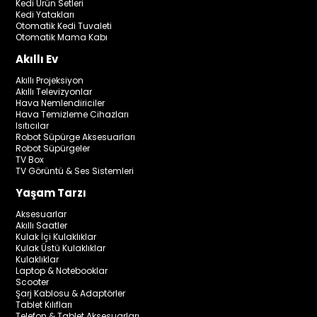
Kedi Ürün Setleri
Kedi Yatakları
Otomatik Kedi Tuvaleti
Otomatik Mama Kabı
Akıllı Ev
Akıllı Projeksiyon
Akıllı Televizyonlar
Hava Nemlendiriciler
Hava Temizleme Cihazları
Isıtıcılar
Robot Süpürge Aksesuarları
Robot Süpürgeler
TV Box
TV Görüntü & Ses Sistemleri
Yaşam Tarzı
Aksesuarlar
Akıllı Saatler
Kulak İçi Kulaklıklar
Kulak Üstü Kulaklıklar
Kulaklıklar
Laptop & Notebooklar
Scooter
Şarj Kablosu & Adaptörler
Tablet Kılıfları
Telefon & Tablet Aksesuarları