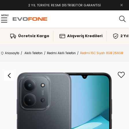
×
2 YIL TÜRKIYE RESMI DISTRIBÜTÖR GARANTISI
MENU
Ücretsiz Kargo
Alışveriş Kredileri
2 Yı
Anasayfa
Akıllı Telefon
Redmi Akıllı Telefon
Redmi 15C Siyah 8GB 256GB