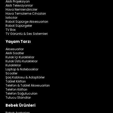
Akıllı Projeksiyon
Akıllı Televizyonlar
Hava Nemlendiriciler
Hava Temizleme Cihazları
Isıtıcılar
Robot Süpürge Aksesuarları
Robot Süpürgeler
TV Box
TV Görüntü & Ses Sistemleri
Yaşam Tarzı
Aksesuarlar
Akıllı Saatler
Kulak İçi Kulaklıklar
Kulak Üstü Kulaklıklar
Kulaklıklar
Laptop & Notebooklar
Scooter
Şarj Kablosu & Adaptörler
Tablet Kılıfları
Telefon & Tablet Aksesuarları
Telefon Kılıfları
Telefon Soğutucuları
Tutucu Standlar
Bebek Ürünleri
Bebek Arabaları