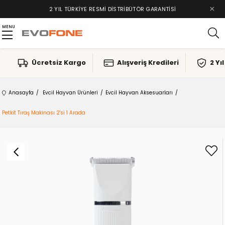
×
TAKSIT İMKANLARI, ALIŞVERIŞ KREDILERI
2 YIL TÜRKIYE RESMI DISTRIBÜTÖR GARANTISI
MENU
Ücretsiz Kargo
Alışveriş Kredileri
2 Yı
Anasayfa
Evcil Hayvan Ürünleri
Evcil Hayvan Aksesuarları
Petkit Tıraş Makinası 2'si 1 Arada