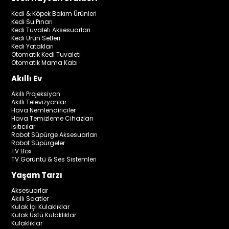
Kedi & Köpek Bakım Ürünleri
Kedi Su Pınarı
Kedi Tuvaleti Aksesuarları
Kedi Ürün Setleri
Kedi Yatakları
Otomatik Kedi Tuvaleti
Otomatik Mama Kabı
Akıllı Ev
Akıllı Projeksiyon
Akıllı Televizyonlar
Hava Nemlendiriciler
Hava Temizleme Cihazları
Isıtıcılar
Robot Süpürge Aksesuarları
Robot Süpürgeler
TV Box
TV Görüntü & Ses Sistemleri
Yaşam Tarzı
Aksesuarlar
Akıllı Saatler
Kulak İçi Kulaklıklar
Kulak Üstü Kulaklıklar
Kulaklıklar