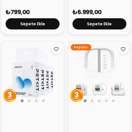
₺799,00
₺6.999,00
Sepete Ekle
Sepete Ekle
Popüler
Petkit Erken Teşhis
Petkit Max, Max 2 ve Max
Karışık Kedi Kumu
Pro Manyetik Toz
Geçirmez Perde