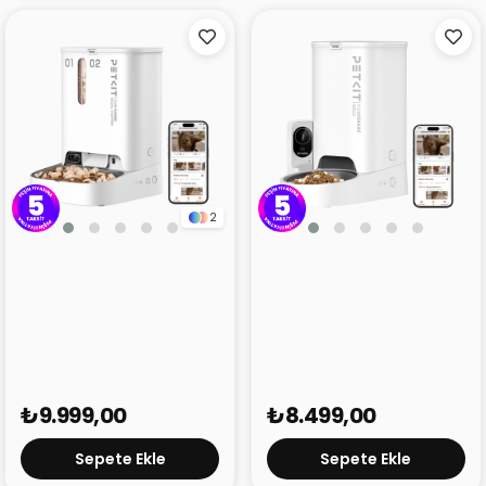
2
Petkit Yumshare
Petkit Yumshare Solo
Kameralı Çift Hazneli
Kameralı Akıllı Mama
Akıllı Mama Kabı
Kabı
₺9.999,00
₺8.499,00
Sepete Ekle
Sepete Ekle