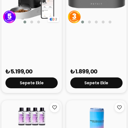
2
Petkit Fresh Element
Petkit Nano Mama
Solo Akıllı Besleme
Kasesi
Ünitesi Gri
₺5.199,00
₺1.899,00
Sepete Ekle
Sepete Ekle