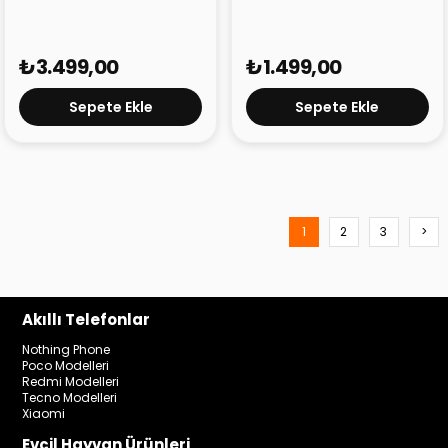
₺3.499,00
₺1.499,00
Sepete Ekle
Sepete Ekle
1
2
3
>
Akıllı Telefonlar
Nothing Phone
Poco Modelleri
Redmi Modelleri
Tecno Modelleri
Xiaomi
Evcil Hayvan Ürünleri