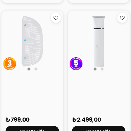
Petkit Kedi Kumu
Petkit Tıraş Makinası Pro
Temizleyici
2'si 1 Arada
₺799,00
₺2.499,00