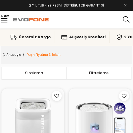
×
TAKSIT İMKANLARI, ALIŞVERIŞ KREDILERI
2 YIL TÜRKIYE RESMI DISTRIBÜTÖR GARANTISI
MENU
Ücretsiz Kargo
Alışveriş Kredileri
2 Yı
Anasayfa
Peşin Fiyatına 3 Taksit
Sıralama
Filtreleme