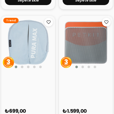
Sepete Ekle
Sepete Ekle
Trend
Petkit Pura Max
Petkit Kedi Tuvaleti
Manyetik Toz Geçirmez
Paspası
Perde
₺699,00
₺1.599,00