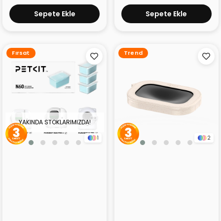
Sepete Ekle
Sepete Ekle
Fırsat
Trend
YAKINDA STOKLARIMIZDA!
1
2
Petkit N60 Koku Giderici
Petkit Purobot Ultra Çöp
Sabun
Poşeti