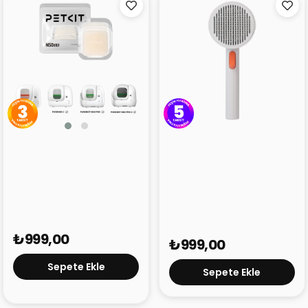
Petkit Pura Max Koku
Petkit Tüy Toplayıcı
Giderici Sabun N50
Tarak 2
₺999,00
₺999,00
Sepete Ekle
Sepete Ekle