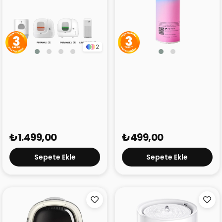
2
Petkit Pura Air Akıllı
Petkit Akıllı Kedi Tuvaleti
Sprey Yedek Likit
Çöp Poşeti
₺1.499,00
₺499,00
Sepete Ekle
Sepete Ekle