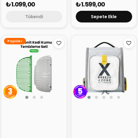
₺1.099,00
₺1.599,00
Tükendi
Sepete Ekle
Popüler
Petkit Kedi Kum
Petkit Breezy X Zone
Temizleme Seti
Evcil Hayvan Çantası Gri