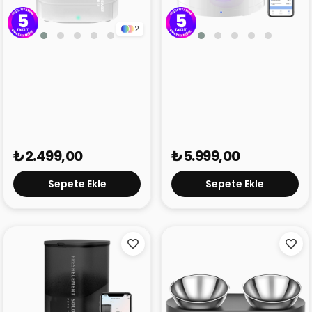
2
Petkit Eversweet Solo SE
Petkit Eversweet 3 Pro
Su Pınarı Beyaz
(UVC) Su Pınarı
₺2.499,00
₺5.999,00
Sepete Ekle
Sepete Ekle