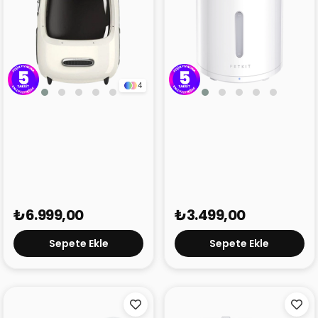
4
Petkit Breezy 2 Evcil
Petkit Eversweet Solo 2
Hayvan Çantası Beyaz
Akıllı Su Pınarı
₺6.999,00
₺3.499,00
Sepete Ekle
Sepete Ekle