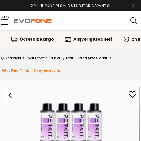
×
2 YIL TÜRKIYE RESMI DISTRIBÜTÖR GARANTISI
MENU
Ücretsiz Kargo
Alışveriş Kredileri
2 Yı
Anasayfa
Evcil Hayvan Ürünleri
Kedi Tuvaleti Aksesuarları
Petkit Pura Air Akıllı Sprey Yedek Likit