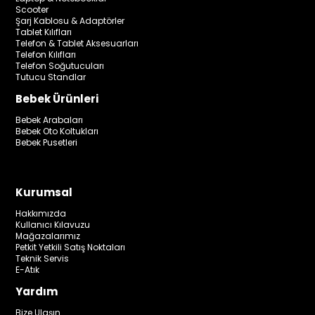
Scooter
Şarj Kablosu & Adaptörler
Tablet Kılıfları
Telefon & Tablet Aksesuarları
Telefon Kılıfları
Telefon Soğutucuları
Tutucu Standlar
Bebek Ürünleri
Bebek Arabaları
Bebek Oto Koltukları
Bebek Pusetleri
Kurumsal
Hakkımızda
Kullanıcı Kılavuzu
Mağazalarımız
Petkit Yetkili Satış Noktaları
Teknik Servis
E-Atık
Yardım
Bize Ulaşın