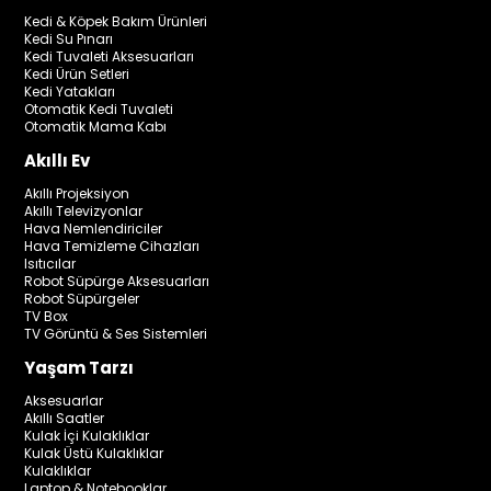
Kedi & Köpek Bakım Ürünleri
Kedi Su Pınarı
Kedi Tuvaleti Aksesuarları
Kedi Ürün Setleri
Kedi Yatakları
Otomatik Kedi Tuvaleti
Otomatik Mama Kabı
Akıllı Ev
Akıllı Projeksiyon
Akıllı Televizyonlar
Hava Nemlendiriciler
Hava Temizleme Cihazları
Isıtıcılar
Robot Süpürge Aksesuarları
Robot Süpürgeler
TV Box
TV Görüntü & Ses Sistemleri
Yaşam Tarzı
Aksesuarlar
Akıllı Saatler
Kulak İçi Kulaklıklar
Kulak Üstü Kulaklıklar
Kulaklıklar
Laptop & Notebooklar