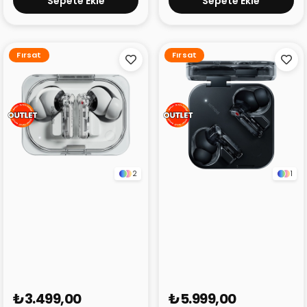
Sepete Ekle
Sepete Ekle
Fırsat
Fırsat
2
1
Nothing Ear (A) Beyaz
Nothing Ear (3) Siyah
(Outlet)
(Outlet)
₺3.499,00
₺5.999,00