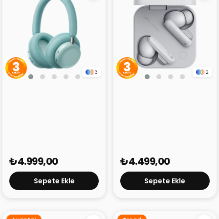
3
2
CMF Headphone Pro Su
CMF Buds Pro 2 (2025)
Yeşili
Gri
₺4.999,00
₺4.499,00
Sepete Ekle
Sepete Ekle