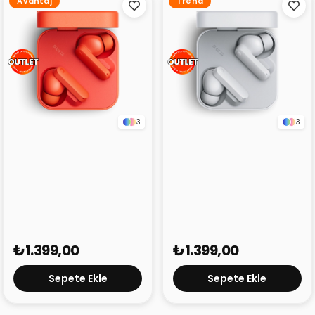
Avantaj
Trend
3
3
CMF Buds 2a Turuncu
CMF Buds 2a Gri (Outlet)
(Outlet)
₺1.399,00
₺1.399,00
Sepete Ekle
Sepete Ekle