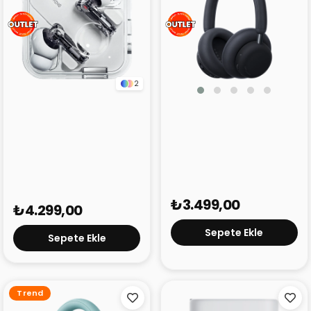
2
CMF Headphone Pro
Nothing Ear Beyaz
Siyah (Outlet)
(Outlet)
₺3.499,00
₺4.299,00
Sepete Ekle
Sepete Ekle
Trend