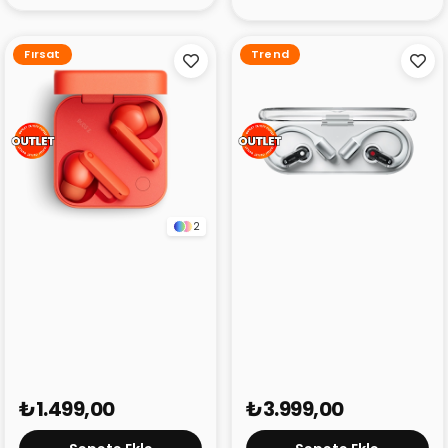
Fırsat
Trend
2
CMF Buds 2 Turuncu
Nothing Ear (Open)
(Outlet)
Beyaz (Outlet)
₺1.499,00
₺3.999,00