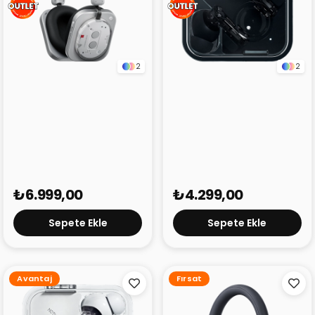
2
2
Nothing Headphone (1)
Nothing Ear Siyah
Beyaz (Outlet)
(Outlet)
₺6.999,00
₺4.299,00
Sepete Ekle
Sepete Ekle
Avantaj
Fırsat