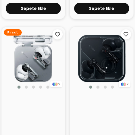
Sepete Ekle
Sepete Ekle
Fırsat
2
2
Nothing Ear (3) Beyaz
Nothing Ear Siyah