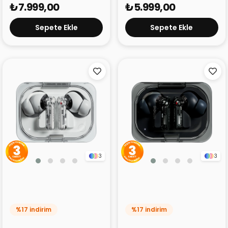
₺7.999,00
₺5.999,00
Sepete Ekle
Sepete Ekle
3
3
Nothing Ear (A) Beyaz
Nothing Ear (A) Siyah
%17 indirim
%17 indirim