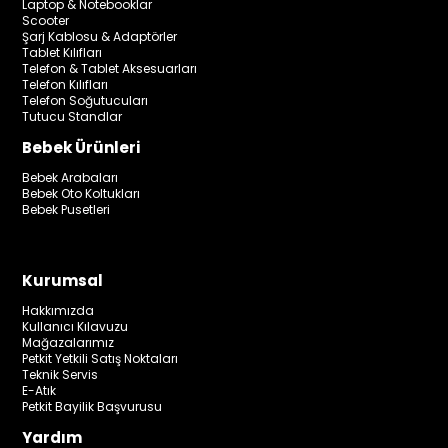
Laptop & Notebooklar
Scooter
Şarj Kablosu & Adaptörler
Tablet Kılıfları
Telefon & Tablet Aksesuarları
Telefon Kılıfları
Telefon Soğutucuları
Tutucu Standlar
Bebek Ürünleri
Bebek Arabaları
Bebek Oto Koltukları
Bebek Pusetleri
Kurumsal
Hakkımızda
Kullanıcı Kılavuzu
Mağazalarımız
Petkit Yetkili Satış Noktaları
Teknik Servis
E-Atık
Petkit Bayilik Başvurusu
Yardım