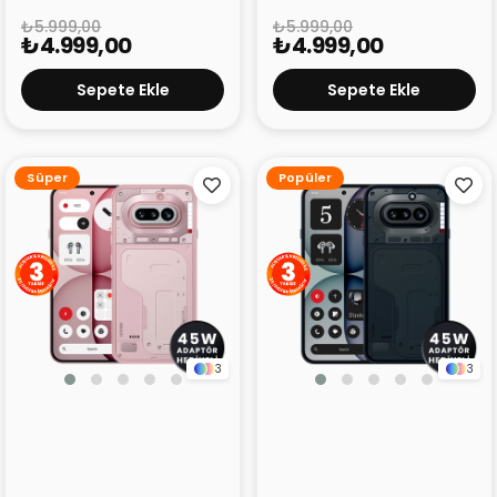
₺5.999,00
₺5.999,00
₺4.999,00
₺4.999,00
Sepete Ekle
Sepete Ekle
Süper
Popüler
3
3
Nothing Phone (4a)
Nothing Phone (4a)
Pembe 12GB 256GB
Siyah 12GB 256GB