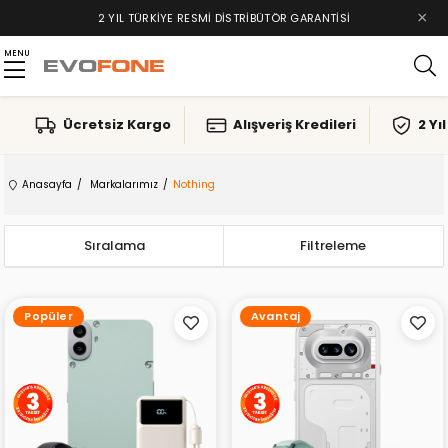
×
2 YIL TÜRKIYE RESMI DISTRIBÜTÖR GARANTISI
TAKSIT İMKANLARI, ALIŞVERIŞ KREDILERI
MENU
Ücretsiz Kargo
Alışveriş Kredileri
2 Yı
Anasayfa
Markalarımız
Nothing
Sıralama
Filtreleme
Popüler
Avantaj