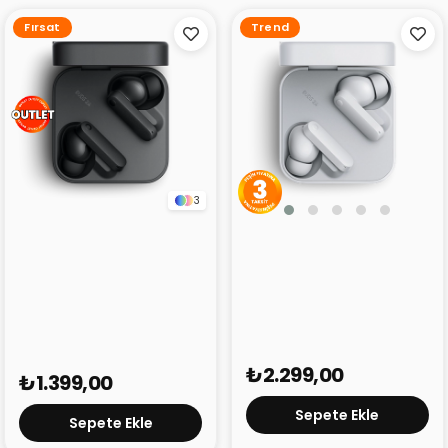
Fırsat
Trend
3
CMF Buds 2a Gri
CMF Buds 2a Siyah
(Outlet)
₺2.299,00
₺1.399,00
Sepete Ekle
Sepete Ekle