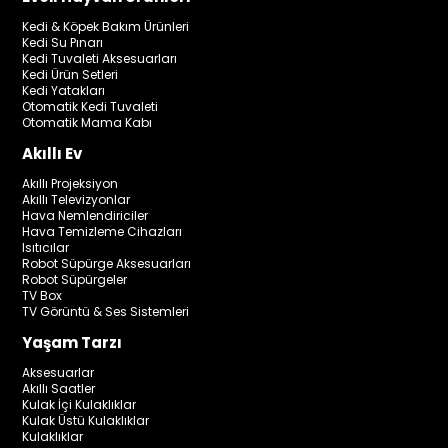
Kedi & Köpek Bakım Ürünleri
Kedi Su Pınarı
Kedi Tuvaleti Aksesuarları
Kedi Ürün Setleri
Kedi Yatakları
Otomatik Kedi Tuvaleti
Otomatik Mama Kabı
Akıllı Ev
Akıllı Projeksiyon
Akıllı Televizyonlar
Hava Nemlendiriciler
Hava Temizleme Cihazları
Isıtıcılar
Robot Süpürge Aksesuarları
Robot Süpürgeler
TV Box
TV Görüntü & Ses Sistemleri
Yaşam Tarzı
Aksesuarlar
Akıllı Saatler
Kulak İçi Kulaklıklar
Kulak Üstü Kulaklıklar
Kulaklıklar