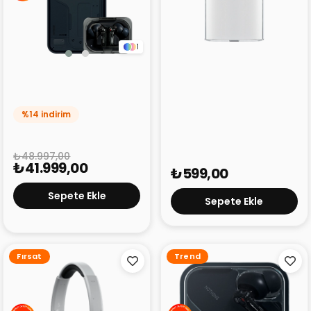
1
Nothing Phone 4A 8+256
Nothing 45W Şarj
Alana Nothing Ear (A)
Adaptörü Beyaz
Hediye!
(Outlet)
%14 indirim
₺48.997,00
₺41.999,00
₺599,00
Sepete Ekle
Sepete Ekle
Fırsat
Trend