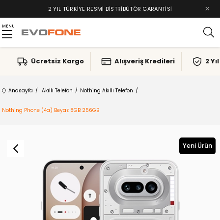
×
2 YIL TÜRKIYE RESMI DISTRIBÜTÖR GARANTISI
MENU
Ücretsiz Kargo
Alışveriş Kredileri
2 Yı
Anasayfa
Akıllı Telefon
Nothing Akıllı Telefon
Nothing Phone (4a) Beyaz 8GB 256GB
Yeni Ürün