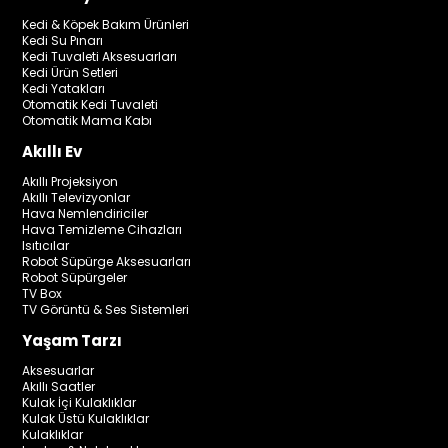
Kedi & Köpek Bakım Ürünleri
Kedi Su Pınarı
Kedi Tuvaleti Aksesuarları
Kedi Ürün Setleri
Kedi Yatakları
Otomatik Kedi Tuvaleti
Otomatik Mama Kabı
Akıllı Ev
Akıllı Projeksiyon
Akıllı Televizyonlar
Hava Nemlendiriciler
Hava Temizleme Cihazları
Isıtıcılar
Robot Süpürge Aksesuarları
Robot Süpürgeler
TV Box
TV Görüntü & Ses Sistemleri
Yaşam Tarzı
Aksesuarlar
Akıllı Saatler
Kulak İçi Kulaklıklar
Kulak Üstü Kulaklıklar
Kulaklıklar