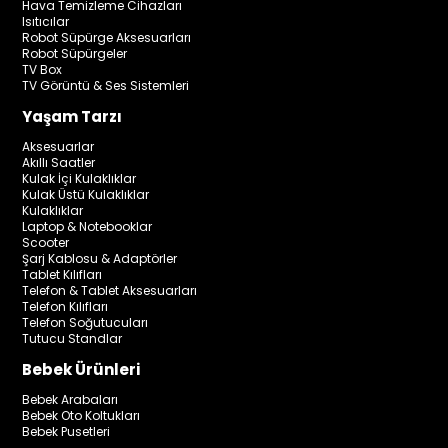
Hava Temizleme Cihazları
Isıtıcılar
Robot Süpürge Aksesuarları
Robot Süpürgeler
TV Box
TV Görüntü & Ses Sistemleri
Yaşam Tarzı
Aksesuarlar
Akıllı Saatler
Kulak İçi Kulaklıklar
Kulak Üstü Kulaklıklar
Kulaklıklar
Laptop & Notebooklar
Scooter
Şarj Kablosu & Adaptörler
Tablet Kılıfları
Telefon & Tablet Aksesuarları
Telefon Kılıfları
Telefon Soğutucuları
Tutucu Standlar
Bebek Ürünleri
Bebek Arabaları
Bebek Oto Koltukları
Bebek Pusetleri