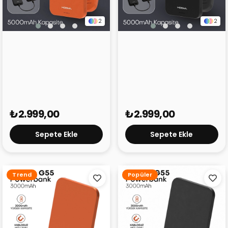
2
2
Hooma Magpulse 5 Slim
Hooma Magpulse 5 Slim
5000 mAh Powerbank
5000 mAh Powerbank
Turuncu
Siyah
₺2.999,00
₺2.999,00
Sepete Ekle
Sepete Ekle
Trend
Popüler