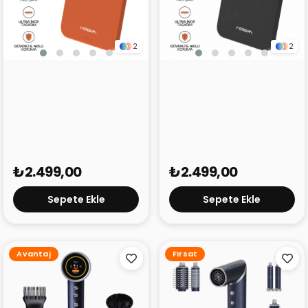
2
2
Hooma Magpulse 3 Slim
Hooma Magpulse 3 Slim
3000 mAh Powerbank
3000 mAh Powerbank
Turuncu
Siyah
₺2.499,00
₺2.499,00
Sepete Ekle
Sepete Ekle
Avantaj
Fırsat