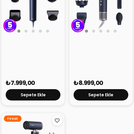
Hooma AeroDry AI Saç
Hooma AeroStyle Pro
Kurutma Makinesi Koyu
Saç Şekillendirici Koyu
Mavi
Mavi
₺7.999,00
₺8.999,00
Sepete Ekle
Sepete Ekle
Fırsat