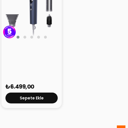
Hooma AeroDry Mini Saç
Kurutma Makinesi Koyu
Mavi
₺6.499,00
Sepete Ekle