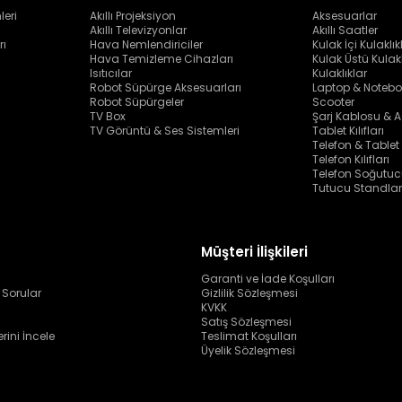
leri
Akıllı Projeksiyon
Aksesuarlar
Akıllı Televizyonlar
Akıllı Saatler
rı
Hava Nemlendiriciler
Kulak İçi Kulaklık
Hava Temizleme Cihazları
Kulak Üstü Kulakl
Isıtıcılar
Kulaklıklar
Robot Süpürge Aksesuarları
Laptop & Notebo
Robot Süpürgeler
Scooter
TV Box
Şarj Kablosu & A
TV Görüntü & Ses Sistemleri
Tablet Kılıfları
Telefon & Tablet
Telefon Kılıfları
Telefon Soğutuc
Tutucu Standlar
Müşteri İlişkileri
Garanti ve İade Koşulları
 Sorular
Gizlilik Sözleşmesi
KVKK
Satış Sözleşmesi
erini İncele
Teslimat Koşulları
Üyelik Sözleşmesi