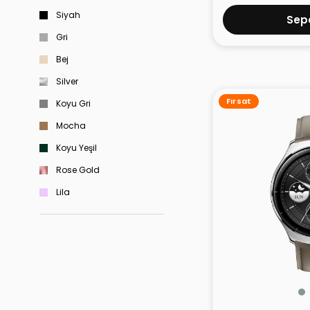
Redmi
Siyah
TECNO
Sepe
Viomi
Gri
Xiaomi
Bej
Silver
Fırsat
Koyu Gri
Mocha
Koyu Yeşil
Rose Gold
Lila