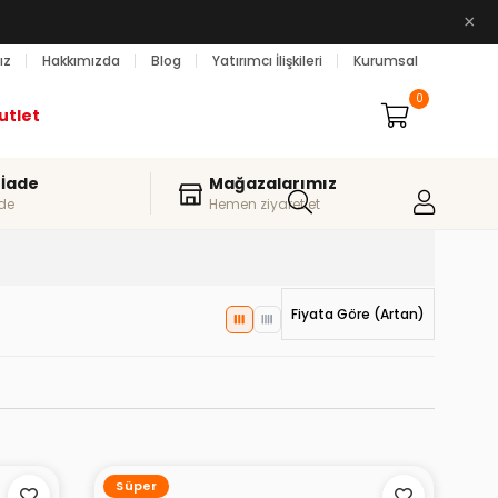
×
ız
Hakkımızda
Blog
Yatırımcı İlişkileri
Kurumsal
0
utlet
 İade
Mağazalarımız
de
Hemen ziyaret et
Fiyata Göre (Artan)
Süper