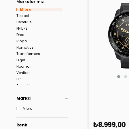
Markalarımız
Mibro
Teclast
BebeBus
PHILIPS
Dreo
Ringo
Homatics
Transformers
Diğer
Hooma
Vention
HP
Amazfit
Mibro Watch GS 
Black Shark
Marka
CMF by Nothing
Midea
Mibro
Nothing
Petkit
₺8.999,00
Poco
Renk