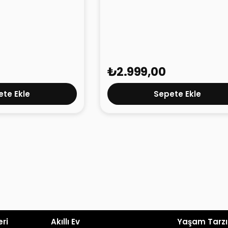
e 3 Pro
Mibro Watch C4
₺2.999,00
te Ekle
Sepete Ekle
eri
Akıllı Ev
Yaşam Tarzı