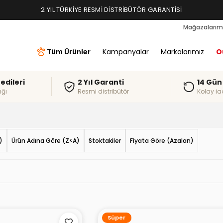
2 YIL TÜRKIYE RESMI DISTRIBÜTÖR GARANTISI
Mağazalarım
Tüm Ürünler
Kampanyalar
Markalarımız
O
redileri
2 Yıl Garanti
14 Gün
ığı
Resmi distribütör
Kolay ia
)
Ürün Adına Göre (Z<A)
Stoktakiler
Fiyata Göre (Azalan)
Süper