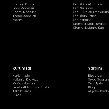
Nothing Phone
Kedi & Köpek Bakım Ürün
Poco Modelleri
Kedi Su Pınarı
Redmi Modelleri
Kedi Tuvaleti Aksesuarla
Tecno Modelleri
Kedi Ürün Setleri
Xiaomi
Kedi Yatakları
Otomatik Kedi Tuvaleti
Otomatik Mama Kabı
Kurumsal
Yardım
Hakkımızda
Bize Ulaşın
Kullanıcı Kılavuzu
Sıkça Sorulan
Mağazalarımız
Yeni Üyelik
Petkit Yetkili Satış Noktaları
Blog
Teknik Servis
Alışveriş Kredil
E-Atık