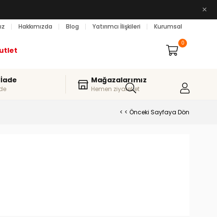
×
ız
Hakkımızda
Blog
Yatırımcı İlişkileri
Kurumsal
0
utlet
 İade
Mağazalarımız
de
Hemen ziyaret et
< < Önceki Sayfaya Dön