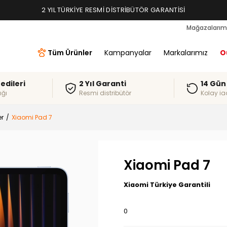
TAKSIT İMKANLARI, ALIŞVERIŞ KREDILERI
2 YIL TÜRKIYE RESMI DISTRIBÜTÖR GARANTISI
Mağazalarım
Tüm Ürünler
Kampanyalar
Markalarımız
O
redileri
2 Yıl Garanti
14 Gün
ığı
Resmi distribütör
Kolay ia
er
Xiaomi Pad 7
Xiaomi Pad 7
Xiaomi Türkiye Garantili
0