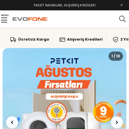
×
TAKSIT İMKANLARI, ALIŞVERIŞ KREDILERI
MENU
Ücretsiz Kargo
Alışveriş Kredileri
2 Yı
1 / 10