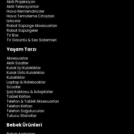
Akıllı Projeksiyon
Akıllı Televizyonlar
Hava Nemlendiriciler
Hava Temizleme Cihazları
Isıtıcılar
Robot Süpürge Aksesuarları
Robot Süpürgeler
TV Box
TV Görüntü & Ses Sistemleri
Yaşam Tarzı
Aksesuarlar
Akıllı Saatler
Kulak İçi Kulaklıklar
Kulak Üstü Kulaklıklar
Kulaklıklar
Laptop & Notebooklar
Scooter
Şarj Kablosu & Adaptörler
Tablet Kılıfları
Telefon & Tablet Aksesuarları
Telefon Kılıfları
Telefon Soğutucuları
Tutucu Standlar
Bebek Ürünleri
Bebek Arabaları