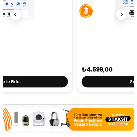
HP F499x 4K Araç İçi Lcd Ekran Wi-fi Kamera
₺4.599,00
Sepete Ekle