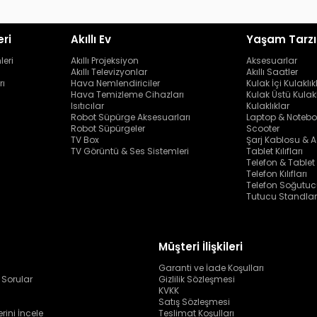
eri
Akıllı Ev
Yaşam Tarzı
leri
Akıllı Projeksiyon
Aksesuarlar
Akıllı Televizyonlar
Akıllı Saatler
rı
Hava Nemlendiriciler
Kulak İçi Kulaklık
Hava Temizleme Cihazları
Kulak Üstü Kulakl
Isıtıcılar
Kulaklıklar
Robot Süpürge Aksesuarları
Laptop & Notebo
Robot Süpürgeler
Scooter
TV Box
Şarj Kablosu & A
TV Görüntü & Ses Sistemleri
Tablet Kılıfları
Telefon & Tablet
Telefon Kılıfları
Telefon Soğutuc
Tutucu Standlar
Müşteri İlişkileri
Garanti ve İade Koşulları
 Sorular
Gizlilik Sözleşmesi
KVKK
Satış Sözleşmesi
erini İncele
Teslimat Koşulları