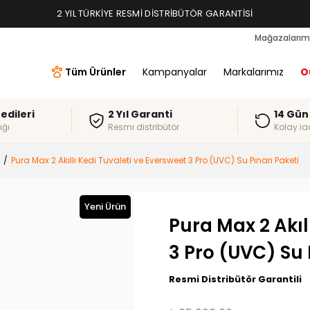
2 YIL TÜRKIYE RESMI DISTRIBÜTÖR GARANTISI
Mağazalarım
Tüm Ürünler
Kampanyalar
Markalarımız
O
redileri
2 Yıl Garanti
14 Gün
ığı
Resmi distribütör
Kolay ia
Pura Max 2 Akıllı Kedi Tuvaleti ve Eversweet 3 Pro (UVC) Su Pınarı Paketi
Yeni Ürün
Pura Max 2 Akıl
3 Pro (UVC) Su 
Resmi Distribütör Garantili