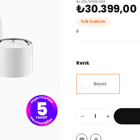
₺35.998,00
₺30.399,00
%
16
İndirim
0
Renk
Beyaz