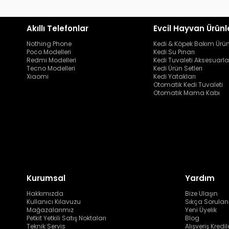
Akıllı Telefonlar
Evcil Hayvan Ürünl
Nothing Phone
Kedi & Köpek Bakım Ürün
Poco Modelleri
Kedi Su Pınarı
Redmi Modelleri
Kedi Tuvaleti Aksesuarla
Tecno Modelleri
Kedi Ürün Setleri
Xiaomi
Kedi Yatakları
Otomatik Kedi Tuvaleti
Otomatik Mama Kabı
Kurumsal
Yardım
Hakkımızda
Bize Ulaşın
Kullanıcı Kılavuzu
Sıkça Sorulan
Mağazalarımız
Yeni Üyelik
Petkit Yetkili Satış Noktaları
Blog
Teknik Servis
Alışveriş Kredil