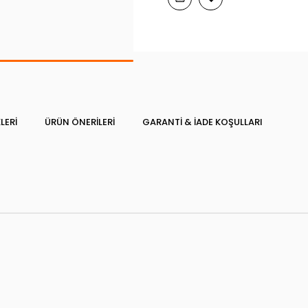
LERI
ÜRÜN ÖNERILERI
GARANTI & İADE KOŞULLARI