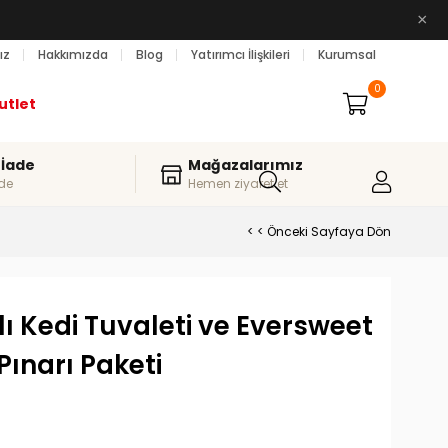
×
ız
Hakkımızda
Blog
Yatırımcı İlişkileri
Kurumsal
0
utlet
 İade
Mağazalarımız
de
Hemen ziyaret et
< < Önceki Sayfaya Dön
lı Kedi Tuvaleti ve Eversweet
Pınarı Paketi