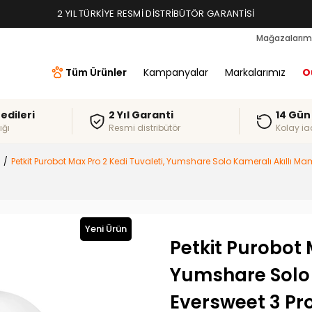
2 YIL TÜRKIYE RESMI DISTRIBÜTÖR GARANTISI
Mağazalarım
Tüm Ürünler
Kampanyalar
Markalarımız
O
redileri
2 Yıl Garanti
14 Gün
ığı
Resmi distribütör
Kolay ia
Petkit Purobot Max Pro 2 Kedi Tuvaleti, Yumshare Solo Kameralı Akıllı Ma
Yeni Ürün
Petkit Purobot 
Yumshare Solo 
Eversweet 3 Pr