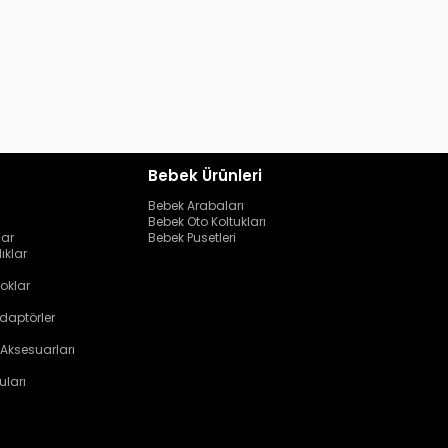
Bebek Ürünleri
Bebek Arabaları
Bebek Oto Koltukları
lar
Bebek Pusetleri
ıklar
oklar
daptörler
 Aksesuarları
uları