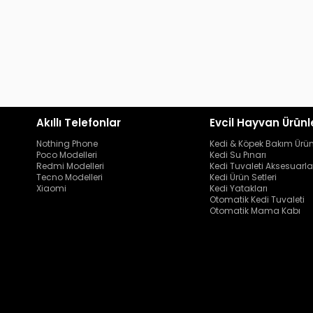
Akıllı Telefonlar
Evcil Hayvan Ürünl
Nothing Phone
Kedi & Köpek Bakım Ürün
Poco Modelleri
Kedi Su Pınarı
Redmi Modelleri
Kedi Tuvaleti Aksesuarla
Tecno Modelleri
Kedi Ürün Setleri
Xiaomi
Kedi Yatakları
Otomatik Kedi Tuvaleti
Otomatik Mama Kabı