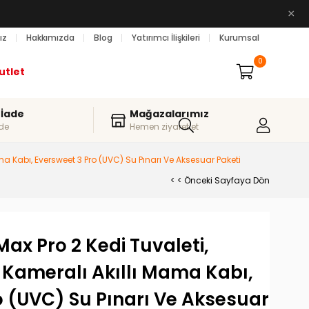
×
ız
Hakkımızda
Blog
Yatırımcı İlişkileri
Kurumsal
0
utlet
 İade
Mağazalarımız
de
Hemen ziyaret et
ma Kabı, Eversweet 3 Pro (UVC) Su Pınarı Ve Aksesuar Paketi
< < Önceki Sayfaya Dön
Max Pro 2 Kedi Tuvaleti,
Kameralı Akıllı Mama Kabı,
o (UVC) Su Pınarı Ve Aksesuar