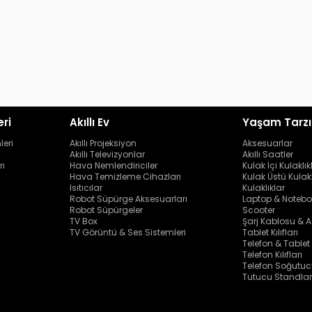
eri
Akıllı Ev
Yaşam Tarzı
leri
Akıllı Projeksiyon
Aksesuarlar
Akıllı Televizyonlar
Akıllı Saatler
rı
Hava Nemlendiriciler
Kulak İçi Kulaklık
Hava Temizleme Cihazları
Kulak Üstü Kulakl
Isıtıcılar
Kulaklıklar
Robot Süpürge Aksesuarları
Laptop & Notebo
Robot Süpürgeler
Scooter
TV Box
Şarj Kablosu & A
TV Görüntü & Ses Sistemleri
Tablet Kılıfları
Telefon & Tablet
Telefon Kılıfları
Telefon Soğutuc
Tutucu Standlar