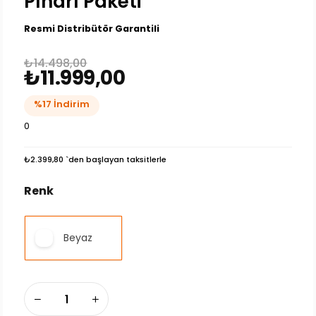
Pınarı Paketi
Resmi Distribütör Garantili
₺14.498,00
₺11.999,00
%
17
İndirim
0
₺2.399,80
`den başlayan taksitlerle
Renk
Beyaz