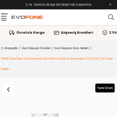
×
2 YIL TÜRKIYE RESMI DISTRIBÜTÖR GARANTISI
MENU
Ücretsiz Kargo
Alışveriş Kredileri
2 Yı
Anasayfa
Evcil Hayvan Ürünleri
Evcil Hayvan Ürün Setleri
Petkit Yumshare Solo Kameralı Akıllı Mama Kabı ve Eversweet 3 Pro (UVC) Su Pınarı
Paketi
Yeni Ürün