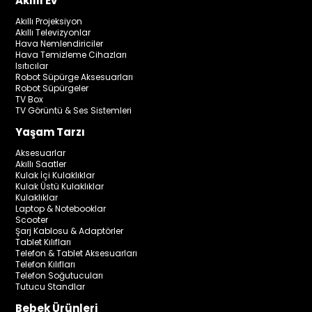
Akıllı Ev
Akıllı Projeksiyon
Akıllı Televizyonlar
Hava Nemlendiriciler
Hava Temizleme Cihazları
Isıtıcılar
Robot Süpürge Aksesuarları
Robot Süpürgeler
TV Box
TV Görüntü & Ses Sistemleri
Yaşam Tarzı
Aksesuarlar
Akıllı Saatler
Kulak İçi Kulaklıklar
Kulak Üstü Kulaklıklar
Kulaklıklar
Laptop & Notebooklar
Scooter
Şarj Kablosu & Adaptörler
Tablet Kılıfları
Telefon & Tablet Aksesuarları
Telefon Kılıfları
Telefon Soğutucuları
Tutucu Standlar
Bebek Ürünleri