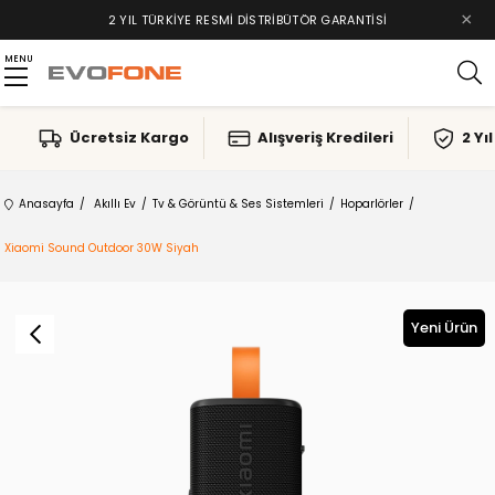
×
2 YIL TÜRKIYE RESMI DISTRIBÜTÖR GARANTISI
MENU
Ücretsiz Kargo
Alışveriş Kredileri
2 Yı
Anasayfa
Akıllı Ev
Tv & Görüntü & Ses Sistemleri
Hoparlörler
Xiaomi Sound Outdoor 30W Siyah
Yeni Ürün