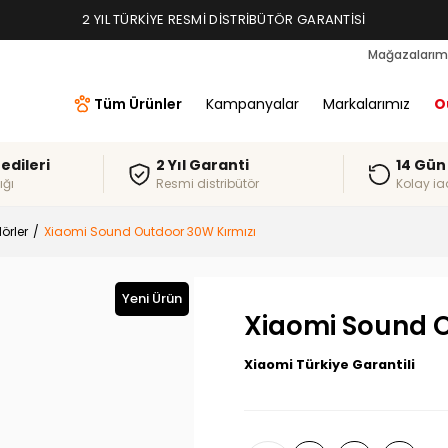
2 YIL TÜRKIYE RESMI DISTRIBÜTÖR GARANTISI
Mağazalarım
Tüm Ürünler
Kampanyalar
Markalarımız
O
redileri
2 Yıl Garanti
14 Gün
ığı
Resmi distribütör
Kolay ia
örler
Xiaomi Sound Outdoor 30W Kırmızı
Yeni Ürün
Xiaomi Sound O
Xiaomi Türkiye Garantili