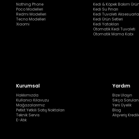
Nothing Phone
Kedi & Köpek Bakım Ürün
Poco Modelleri
Kedi Su Pınarı
Redmi Modelleri
Kedi Tuvaleti Aksesuarla
Tecno Modelleri
Kedi Ürün Setleri
Xiaomi
Kedi Yatakları
Otomatik Kedi Tuvaleti
Otomatik Mama Kabı
Kurumsal
Yardım
Hakkımızda
Bize Ulaşın
Kullanıcı Kılavuzu
Sıkça Sorulan
Mağazalarımız
Yeni Üyelik
Petkit Yetkili Satış Noktaları
Blog
Teknik Servis
Alışveriş Kredil
E-Atık