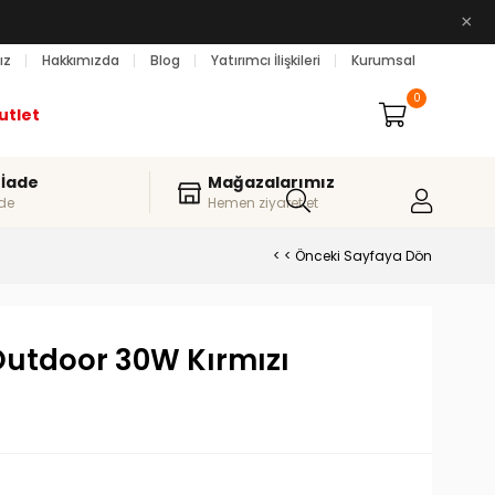
×
ız
Hakkımızda
Blog
Yatırımcı İlişkileri
Kurumsal
0
utlet
 İade
Mağazalarımız
de
Hemen ziyaret et
< < Önceki Sayfaya Dön
utdoor 30W Kırmızı