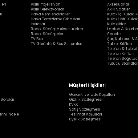
leri
Akıllı Projeksiyon
Aksesuarlar
Akıllı Televizyonlar
Akıllı Saatler
rı
Hava Nemlendiriciler
Kulak İçi Kulaklık
Hava Temizleme Cihazları
Kulak Üstü Kulakl
Isıtıcılar
Kulaklıklar
Robot Süpürge Aksesuarları
Laptop & Notebo
Robot Süpürgeler
Scooter
TV Box
Şarj Kablosu & A
TV Görüntü & Ses Sistemleri
Tablet Kılıfları
Telefon & Tablet
Telefon Kılıfları
Telefon Soğutuc
Tutucu Standlar
Müşteri İlişkileri
Garanti ve İade Koşulları
 Sorular
Gizlilik Sözleşmesi
KVKK
Satış Sözleşmesi
erini İncele
Teslimat Koşulları
Üyelik Sözleşmesi