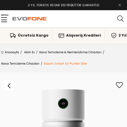
×
2 YIL TÜRKIYE RESMI DISTRIBÜTÖR GARANTISI
MENU
Ücretsiz Kargo
Alışveriş Kredileri
2 Yı
Anasayfa
Akıllı Ev
Hava Temizleme & Nemlendirme Cihazları
Hava Temizleme Cihazları
Xiaomi Smart Air Purifier Elite