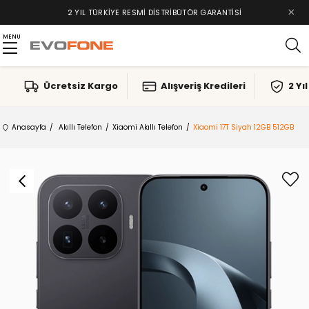
×
2 YIL TÜRKIYE RESMI DISTRIBÜTÖR GARANTISI
MENU
Ücretsiz Kargo
Alışveriş Kredileri
2 Yı
Anasayfa
Akıllı Telefon
Xiaomi Akıllı Telefon
Xiaomi 17T Siyah 12GB 512GB