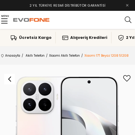
×
2 YIL TÜRKIYE RESMI DISTRIBÜTÖR GARANTISI
MENU
Ücretsiz Kargo
Alışveriş Kredileri
2 Yı
Anasayfa
Akıllı Telefon
Xiaomi Akıllı Telefon
Xiaomi 17T Beyaz 12GB 512GB