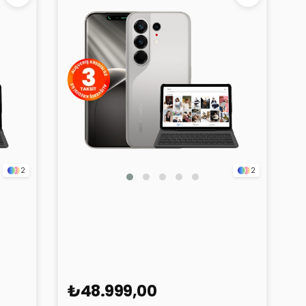
2
2
yah
TECNO Camon 50 Ultra 5G
Titanyum 12GB 256GB
₺48.999,00