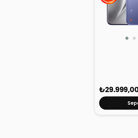
Tecno Pova Cur
256GB
₺29.999,0
Sepe