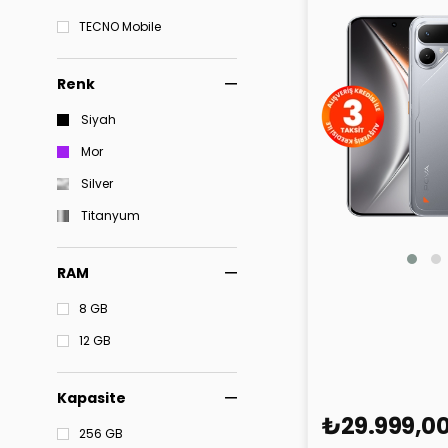
TECNO Mobile
Renk
Siyah
Mor
Silver
Titanyum
RAM
Tecno Pova Curv
8 GB
256GB
12 GB
Kapasite
₺29.999,0
256 GB