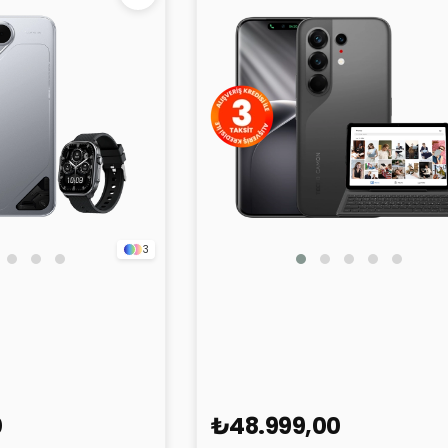
3
e 2 5G Silver 8GB
TECNO Camon 50 Ultra 5G Si
12GB 256GB
0
₺48.999,00