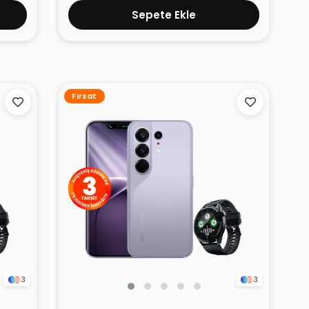
Sepete Ekle
Fırsat
3
3