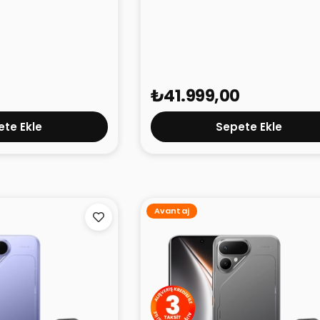
 Ultra 5G Siyah
TECNO Camon 50 Ultra 5G
Titanyum 8GB 256GB
₺41.999,00
te Ekle
Sepete Ekle
Avantaj