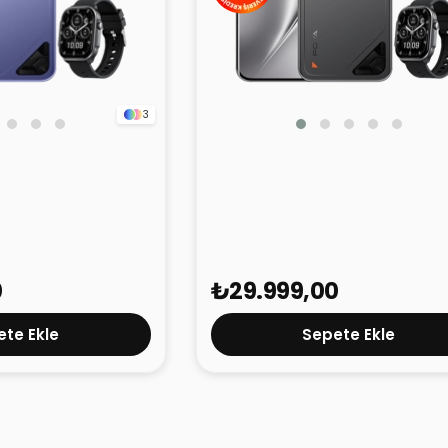
3
ve 2 5G Mor 8GB
Tecno Pova Curve 2 5G Tita
8GB 256GB
0
₺29.999,00
te Ekle
Sepete Ekle