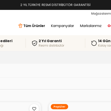
2 YIL TÜRKIYE RESMI DISTRIBÜTÖR GARANTISI
Mağazalarım
Tüm Ürünler
Kampanyalar
Markalarımız
O
redileri
2 Yıl Garanti
14 Gün
ığı
Resmi distribütör
Kolay ia
Popüler