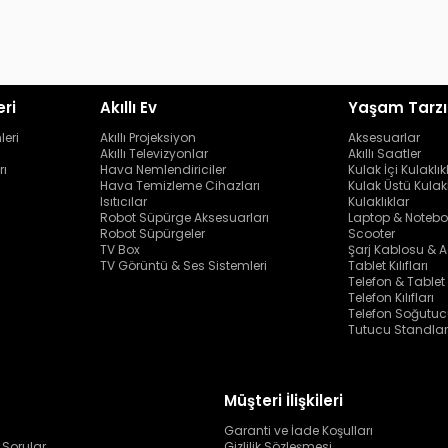
eri
Akıllı Ev
Yaşam Tarzı
leri
Akıllı Projeksiyon
Aksesuarlar
Akıllı Televizyonlar
Akıllı Saatler
rı
Hava Nemlendiriciler
Kulak İçi Kulaklık
Hava Temizleme Cihazları
Kulak Üstü Kulakl
Isıtıcılar
Kulaklıklar
Robot Süpürge Aksesuarları
Laptop & Notebo
Robot Süpürgeler
Scooter
TV Box
Şarj Kablosu & A
TV Görüntü & Ses Sistemleri
Tablet Kılıfları
Telefon & Tablet
Telefon Kılıfları
Telefon Soğutuc
Tutucu Standlar
Müşteri İlişkileri
Garanti ve İade Koşulları
 Sorular
Gizlilik Sözleşmesi