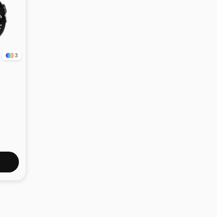
3
nyum