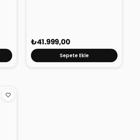
TECNO Camon 50 Ultra 5G Mor
8GB 256GB
₺41.999,00
Sepete Ekle