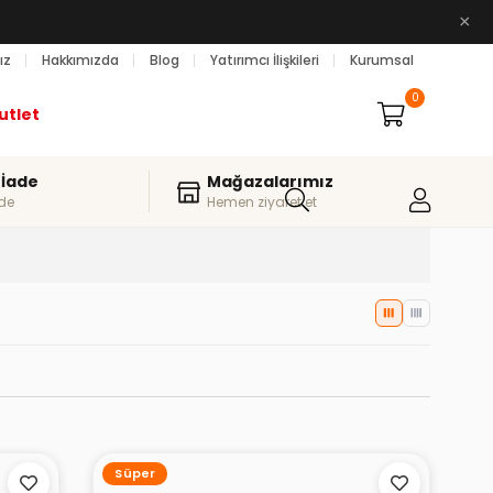
×
ız
Hakkımızda
Blog
Yatırımcı İlişkileri
Kurumsal
0
utlet
 İade
Mağazalarımız
de
Hemen ziyaret et
Süper