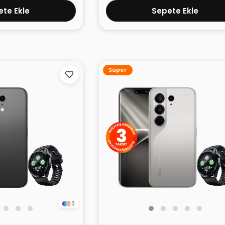
te Ekle
Sepete Ekle
Süper
3