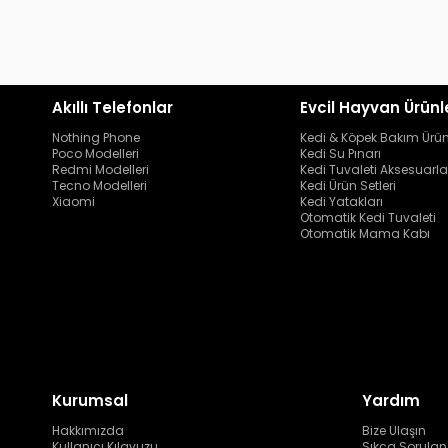
Akıllı Telefonlar
Evcil Hayvan Ürünl
Nothing Phone
Kedi & Köpek Bakım Ürün
Poco Modelleri
Kedi Su Pınarı
Redmi Modelleri
Kedi Tuvaleti Aksesuarla
Tecno Modelleri
Kedi Ürün Setleri
Xiaomi
Kedi Yatakları
Otomatik Kedi Tuvaleti
Otomatik Mama Kabı
Kurumsal
Yardım
Hakkımızda
Bize Ulaşın
Kullanıcı Kılavuzu
Sıkça Sorulan