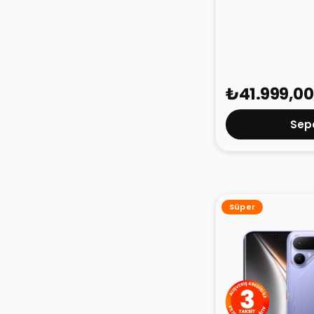
TECNO Camon 50
8GB 256GB
₺41.999,00
Sepe
Süper