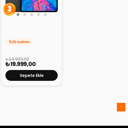
Teclast ArtPad Pro
8/256 GB LTE 12.7" Tablet
%20 indirim
₺24.999,00
₺19.999,00
Sepete Ekle
1