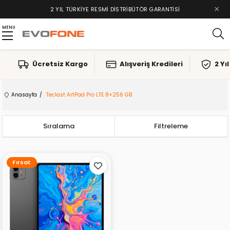
×
2 YIL TÜRKIYE RESMI DISTRIBÜTÖR GARANTISI
MENU
Ücretsiz Kargo
Alışveriş Kredileri
2 Yı
Anasayfa
Teclast ArtPad Pro LTE 8+256 GB
Sıralama
Filtreleme
Fırsat