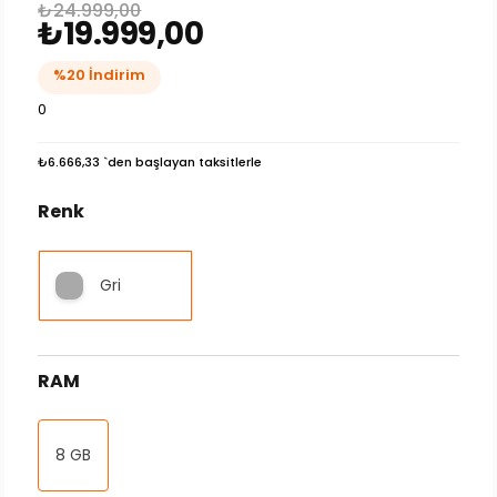
₺24.999,00
₺19.999,00
%
20
İndirim
0
₺6.666,33
`den başlayan taksitlerle
Renk
Gri
RAM
8 GB