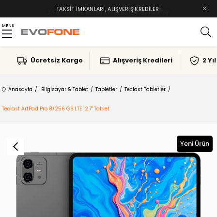
×
TAKSIT İMKANLARI, ALIŞVERIŞ KREDILERI
MENU
Ücretsiz Kargo
Alışveriş Kredileri
2 Yı
Anasayfa
Bilgisayar & Tablet
Tabletler
Teclast Tabletler
Teclast ArtPad Pro 8/256 GB LTE 12.7'' Tablet
Yeni Ürün