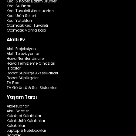
Kedi & Köpek Bakım Ürünleri
Kedi Su Pınarı
Kedi Tuvaleti Aksesuarları
Kedi Ürün Setleri
Kedi Yatakları
Otomatik Kedi Tuvaleti
Otomatik Mama Kabı
Akıllı Ev
Akıllı Projeksiyon
Akıllı Televizyonlar
Hava Nemlendiriciler
Hava Temizleme Cihazları
Isıtıcılar
Robot Süpürge Aksesuarları
Robot Süpürgeler
TV Box
TV Görüntü & Ses Sistemleri
Yaşam Tarzı
Aksesuarlar
Akıllı Saatler
Kulak İçi Kulaklıklar
Kulak Üstü Kulaklıklar
Kulaklıklar
Laptop & Notebooklar
Scooter