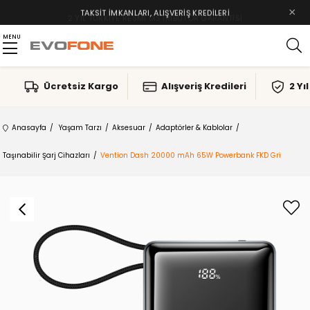
×
TAKSIT İMKANLARI, ALIŞVERIŞ KREDILERI
MENU
Ücretsiz Kargo
Alışveriş Kredileri
2 Yı
Anasayfa
Yaşam Tarzı
Aksesuar
Adaptörler & Kablolar
Taşınabilir Şarj Cihazları
Vention Dash 20000 mAh 65W Powerbank FKD Gri