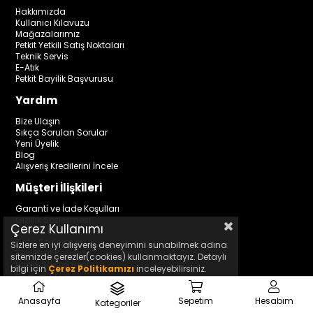
Hakkımızda
Kullanıcı Kılavuzu
Mağazalarımız
Petkit Yetkili Satış Noktaları
Teknik Servis
E-Atık
Petkit Bayilik Başvurusu
Yardım
Bize Ulaşın
Sıkça Sorulan Sorular
Yeni Üyelik
Blog
Alışveriş Kredilerini İncele
Müşteri İlişkileri
Garanti ve İade Koşulları
Gizlilik Sözleşmesi
Çerez Kullanımı
KVKK
Satış Sözleşmesi
Sizlere en iyi alışveriş deneyimini sunabilmek adına
Teslimat Koşulları
sitemizde çerezler(cookies) kullanmaktayız. Detaylı
Üyelik Sözleşmesi
bilgi için
Çerez Politikamızı
inceleyebilirsiniz.
Sosyal Medya
Anasayfa
Sepetim
Hesabım
Kategoriler
₺2.499,00
Sepete Ekle