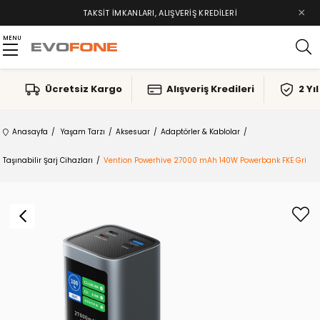
×
TAKSIT İMKANLARI, ALIŞVERIŞ KREDILERI
MENU
Ücretsiz Kargo
Alışveriş Kredileri
2 Yı
Anasayfa
Yaşam Tarzı
Aksesuar
Adaptörler & Kablolar
Taşınabilir Şarj Cihazları
Vention Powerhive 27000 mAh 140W Powerbank FKE Gri