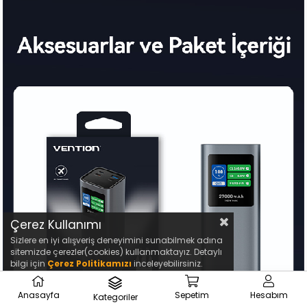
Çerez Kullanımı
Sizlere en iyi alışveriş deneyimini sunabilmek adına
sitemizde çerezler(cookies) kullanmaktayız. Detaylı
bilgi için
Çerez Politikamızı
inceleyebilirsiniz.
Anasayfa
Sepetim
Hesabım
Kategoriler
₺4.299,00
Sepete Ekle