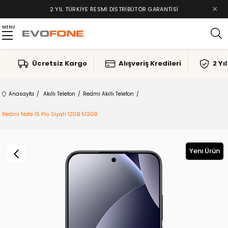
×
2 YIL TÜRKIYE RESMI DISTRIBÜTÖR GARANTISI
MENU
Ücretsiz Kargo
Alışveriş Kredileri
2 Yı
Anasayfa
Akıllı Telefon
Redmi Akıllı Telefon
Redmi Note 15 Pro Siyah 12GB 512GB
Yeni Ürün