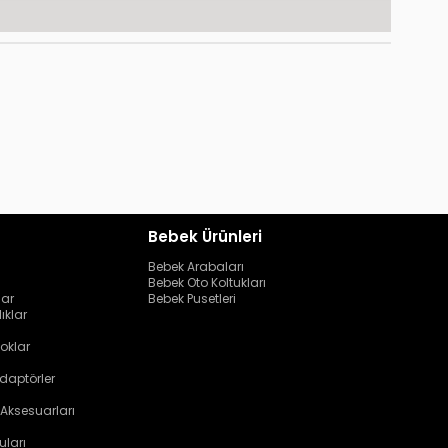
Bebek Ürünleri
Bebek Arabaları
Bebek Oto Koltukları
lar
Bebek Pusetleri
ıklar
oklar
daptörler
 Aksesuarları
uları