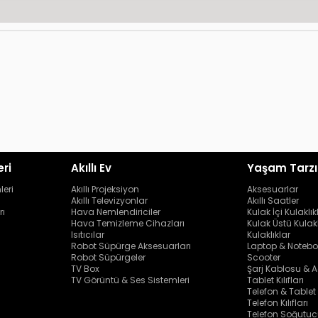
eri
Akıllı Ev
Yaşam Tarzı
leri
Akıllı Projeksiyon
Aksesuarlar
Akıllı Televizyonlar
Akıllı Saatler
rı
Hava Nemlendiriciler
Kulak İçi Kulaklık
Hava Temizleme Cihazları
Kulak Üstü Kulakl
Isıtıcılar
Kulaklıklar
Robot Süpürge Aksesuarları
Laptop & Notebo
Robot Süpürgeler
Scooter
TV Box
Şarj Kablosu & A
TV Görüntü & Ses Sistemleri
Tablet Kılıfları
Telefon & Tablet
Telefon Kılıfları
Telefon Soğutuc