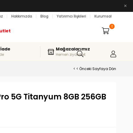
×
ız
Hakkımızda
Blog
Yatırımcı İlişkileri
Kurumsal
0
utlet
 İade
Mağazalarımız
de
Hemen ziyaret et
< < Önceki Sayfaya Dön
Pro 5G Titanyum 8GB 256GB