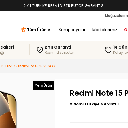
2 YIL TÜRKIYE RESMI DISTRIBÜTÖR GARANTISI
Mağazalarım
Tüm Ürünler
Kampanyalar
Markalarımız
O
redileri
2 Yıl Garanti
14 Gün
ığı
Resmi distribütör
Kolay ia
 15 Pro 5G Titanyum 8GB 256GB
Yeni Ürün
Redmi Note 15 
Xiaomi Türkiye Garantili