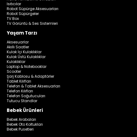
Isıtıcılar
Robot Süpürge Aksesuarları
Robot Süpürgeler
TV Box
TV Görüntü & Ses Sistemleri
Yaşam Tarzı
Aksesuarlar
Akıllı Saatler
Kulak İçi Kulaklıklar
Kulak Üstü Kulaklıklar
Kulaklıklar
Laptop & Notebooklar
Scooter
Şarj Kablosu & Adaptörler
Tablet Kılıfları
Telefon & Tablet Aksesuarları
Telefon Kılıfları
Telefon Soğutucuları
Tutucu Standlar
Bebek Ürünleri
Bebek Arabaları
Bebek Oto Koltukları
Bebek Pusetleri