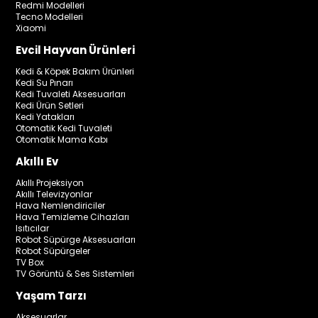
Redmi Modelleri
Tecno Modelleri
Xiaomi
Evcil Hayvan Ürünleri
Kedi & Köpek Bakım Ürünleri
Kedi Su Pınarı
Kedi Tuvaleti Aksesuarları
Kedi Ürün Setleri
Kedi Yatakları
Otomatik Kedi Tuvaleti
Otomatik Mama Kabı
Akıllı Ev
Akıllı Projeksiyon
Akıllı Televizyonlar
Hava Nemlendiriciler
Hava Temizleme Cihazları
Isıtıcılar
Robot Süpürge Aksesuarları
Robot Süpürgeler
TV Box
TV Görüntü & Ses Sistemleri
Yaşam Tarzı
Aksesuarlar