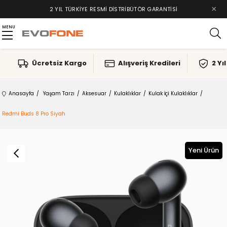
×
2 YIL TÜRKIYE RESMI DISTRIBÜTÖR GARANTISI
MENU
Ücretsiz Kargo
Alışveriş Kredileri
2 Yı
Anasayfa
Yaşam Tarzı
Aksesuar
Kulaklıklar
Kulak İçi Kulaklıklar
Redmi Buds 8 Pro Siyah
Yeni Ürün