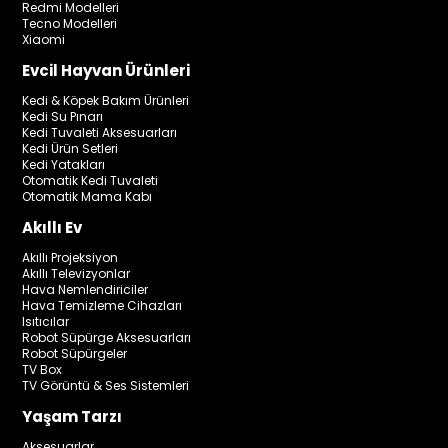
Redmi Modelleri
Tecno Modelleri
Xiaomi
Evcil Hayvan Ürünleri
Kedi & Köpek Bakım Ürünleri
Kedi Su Pınarı
Kedi Tuvaleti Aksesuarları
Kedi Ürün Setleri
Kedi Yatakları
Otomatik Kedi Tuvaleti
Otomatik Mama Kabı
Akıllı Ev
Akıllı Projeksiyon
Akıllı Televizyonlar
Hava Nemlendiriciler
Hava Temizleme Cihazları
Isıtıcılar
Robot Süpürge Aksesuarları
Robot Süpürgeler
TV Box
TV Görüntü & Ses Sistemleri
Yaşam Tarzı
Aksesuarlar