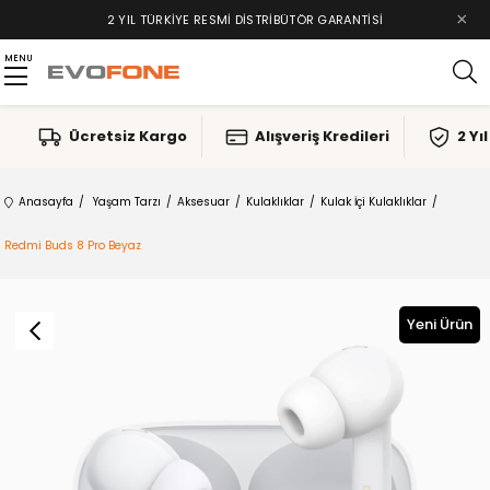
×
2 YIL TÜRKIYE RESMI DISTRIBÜTÖR GARANTISI
MENU
Ücretsiz Kargo
Alışveriş Kredileri
2 Yı
Anasayfa
Yaşam Tarzı
Aksesuar
Kulaklıklar
Kulak İçi Kulaklıklar
Redmi Buds 8 Pro Beyaz
Yeni Ürün