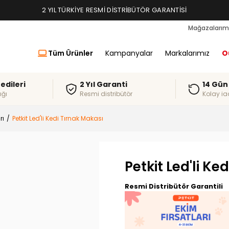
TAKSIT İMKANLARI, ALIŞVERIŞ KREDILERI
Mağazalarım
Tüm Ürünler
Kampanyalar
Markalarımız
O
redileri
2 Yıl Garanti
14 Gün
ığı
Resmi distribütör
Kolay ia
rı
Petkit Led'li Kedi Tırnak Makası
Petkit Led'li Ke
Resmi Distribütör Garantili