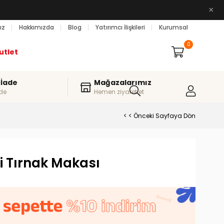
×
ız
Hakkımızda
Blog
Yatırımcı İlişkileri
Kurumsal
0
utlet
 İade
Mağazalarımız
de
Hemen ziyaret et
< < Önceki Sayfaya Dön
di Tırnak Makası