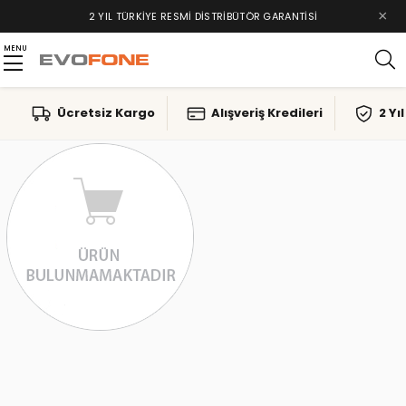
×
2 YIL TÜRKIYE RESMI DISTRIBÜTÖR GARANTISI
MENU
Ücretsiz Kargo
Alışveriş Kredileri
2 Yı