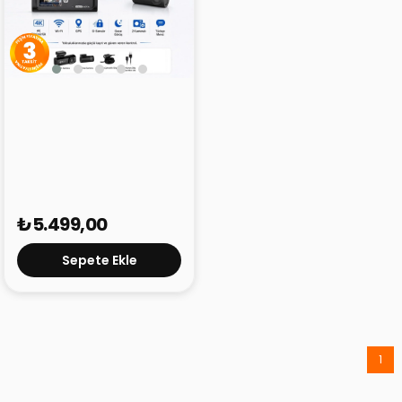
HP F499x 4K Araç İçi Ön
& Arka Lcd Ekran Wi-fi
Kamera
₺5.499,00
Sepete Ekle
1