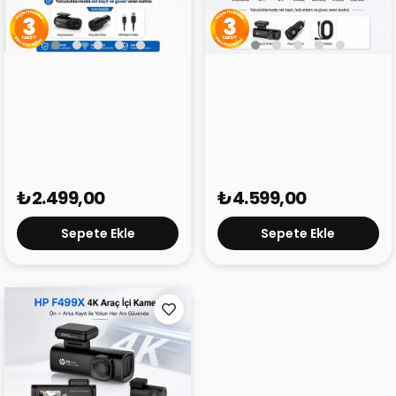
HP F485s Pro 2K Araç İçi
HP F499x 4K Araç İçi Lcd
Wi-fi Kamera
Ekran Wi-fi Kamera
₺2.499,00
₺4.599,00
Sepete Ekle
Sepete Ekle