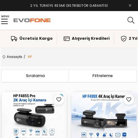
×
2 YIL TÜRKIYE RESMI DISTRIBÜTÖR GARANTISI
MENU
Ücretsiz Kargo
Alışveriş Kredileri
2 Yı
Anasayfa
HP
Sıralama
Filtreleme