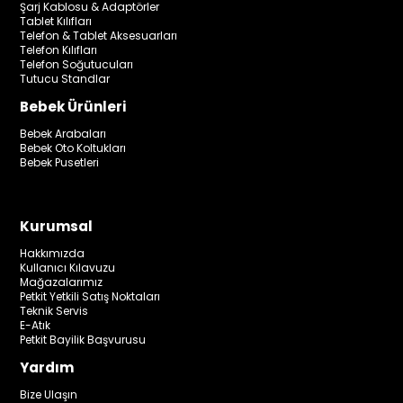
Şarj Kablosu & Adaptörler
Tablet Kılıfları
Telefon & Tablet Aksesuarları
Telefon Kılıfları
Telefon Soğutucuları
Tutucu Standlar
Bebek Ürünleri
Bebek Arabaları
Bebek Oto Koltukları
Bebek Pusetleri
Kurumsal
Hakkımızda
Kullanıcı Kılavuzu
Mağazalarımız
Petkit Yetkili Satış Noktaları
Teknik Servis
E-Atık
Petkit Bayilik Başvurusu
Yardım
Bize Ulaşın