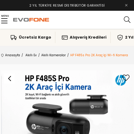
×
2 YIL TÜRKIYE RESMI DISTRIBÜTÖR GARANTISI
MENU
Ücretsiz Kargo
Alışveriş Kredileri
2 Yı
Anasayfa
Akıllı Ev
Akıllı Kameralar
HP F485s Pro 2K Araç İçi Wi-fi Kamera