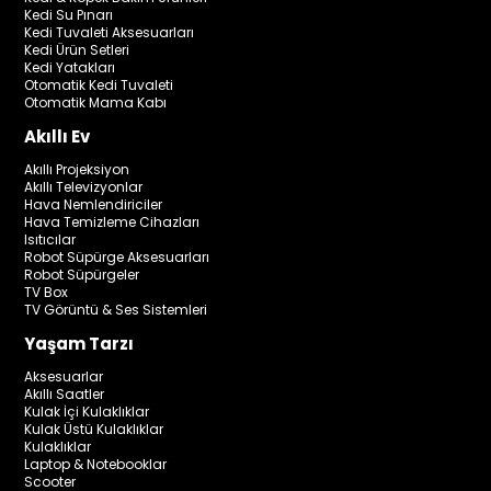
Kedi Su Pınarı
Kedi Tuvaleti Aksesuarları
Kedi Ürün Setleri
Kedi Yatakları
Otomatik Kedi Tuvaleti
Otomatik Mama Kabı
Akıllı Ev
Akıllı Projeksiyon
Akıllı Televizyonlar
Hava Nemlendiriciler
Hava Temizleme Cihazları
Isıtıcılar
Robot Süpürge Aksesuarları
Robot Süpürgeler
TV Box
TV Görüntü & Ses Sistemleri
Yaşam Tarzı
Aksesuarlar
Akıllı Saatler
Kulak İçi Kulaklıklar
Kulak Üstü Kulaklıklar
Kulaklıklar
Laptop & Notebooklar
Scooter